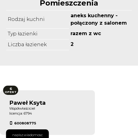
Pomieszczenia
aneks kuchenny -
Rodzaj kuchni
połączony z salonem
razem z wc
Typ łazienki
2
Liczba łazienek
6
OFERT
Paweł Ksyta
Współwłaściciel
licencja: 6794
600808775
napisz.wiadomosc