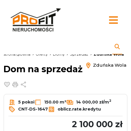
strona.glowna
Oferty
Domy
Sprzedaż
Zduńska Wola
Zduńska Wola
Dom na sprzedaż
Dodaj do ulubionych
Drukuj
Udostępnij
2
5 pokoi
150.00 m²
14 000,00 zł/m
CNT-DS-1647
oblicz.rate.kredytu
2 100 000 zł