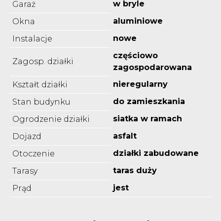
w bryle
Garaż
aluminiowe
Okna
nowe
Instalacje
częściowo
Zagosp. działki
zagospodarowana
nieregularny
Kształt działki
do zamieszkania
Stan budynku
siatka w ramach
Ogrodzenie działki
asfalt
Dojazd
działki zabudowane
Otoczenie
taras duży
Tarasy
jest
Prąd