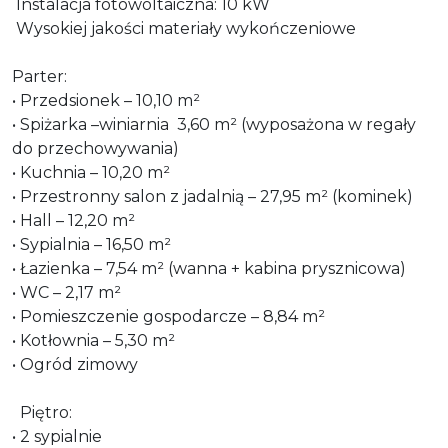
Instalacja fotowoltaiczna: 10 kW
Wysokiej jakości materiały wykończeniowe
Parter:
• Przedsionek – 10,10 m²
• Spiżarka –winiarnia 3,60 m² (wyposażona w regały
do przechowywania)
• Kuchnia – 10,20 m²
• Przestronny salon z jadalnią – 27,95 m² (kominek)
• Hall – 12,20 m²
• Sypialnia – 16,50 m²
• Łazienka – 7,54 m² (wanna + kabina prysznicowa)
• WC – 2,17 m²
• Pomieszczenie gospodarcze – 8,84 m²
• Kotłownia – 5,30 m²
• Ogród zimowy
Piętro:
• 2 sypialnie