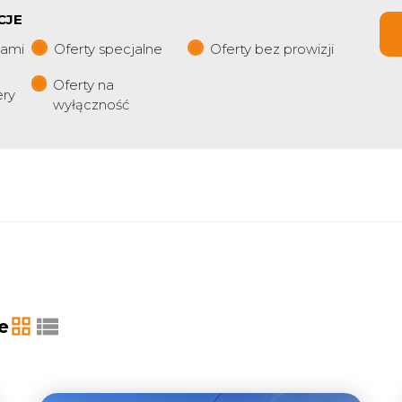
CJE
iami
Oferty specjalne
Oferty bez prowizji
Oferty na
ery
wyłączność
e
tabela
lista