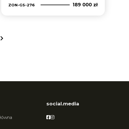
189 000 zł
ZON-GS-276
next
social.media
Facebook
Facebook
główna