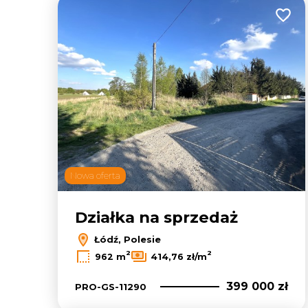
Dodaj
Nowa oferta
Działka na sprzedaż
Łódź, Polesie
2
2
962 m
414,76 zł/m
399 000 zł
PRO-GS-11290