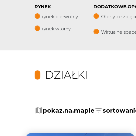
RYNEK
DODATKOWE.OP
rynek.pierwotny
Oferty ze zdjęc
rynek.wtorny
Wirtualne spac
DZIAŁKI
+
−
pokaz.na.mapie
sortowani