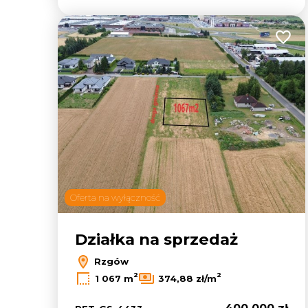
Dodaj
Oferta na wyłączność
Działka na sprzedaż
Rzgów
2
2
1 067 m
374,88 zł/m