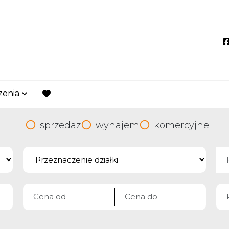
zenia
favorite
sprzedaz
wynajem
komercyjne