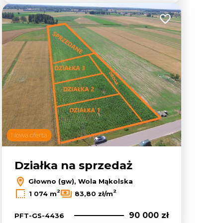
lubionych
Dodaj do ulubion
Nowa oferta
Działka na sprzedaż
Głowno (gw), Wola Mąkolska
2
2
1 074 m
83,80 zł/m
90 000 zł
PFT-GS-4436