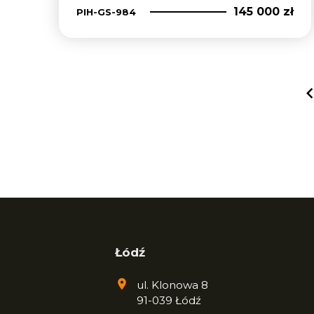
145 000 zł
PIH-GS-984
Łódź
ul. Klonowa 8
91-039 Łódź