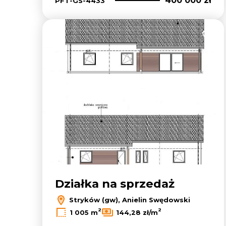
400 000 zł
PFT-GS-4433
Dodaj
Działka na sprzedaż
Stryków (gw), Anielin Swędowski
2
2
1 005 m
144,28 zł/m