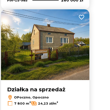
260 000 zł
PIH-GS-985
lubionych
Dodaj do ulubion
Działka na sprzedaż
OPoczno, Opoczno
2
2
7 800 m
24,23 zł/m