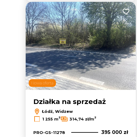
Dodaj
Nowa oferta
Działka na sprzedaż
Łódź, Widzew
2
2
1 255 m
314,74 zł/m
395 000 zł
PRO-GS-11278