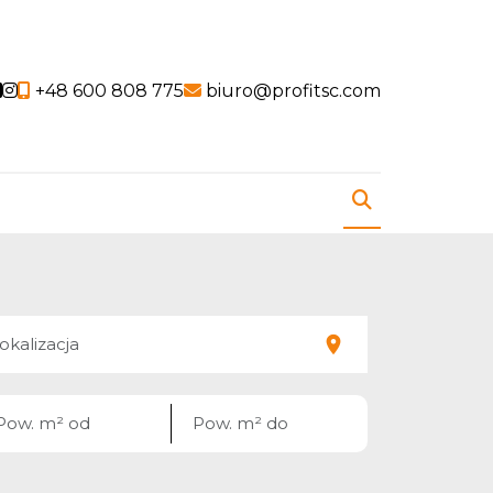
Social link
Social link
+48 600 808 775
biuro@profitsc.com