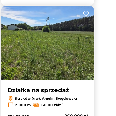
lubionych
Dodaj do ulubion
Działka na sprzedaż
Stryków (gw), Anielin Swędowski
2
2
2 000 m
130,00 zł/m