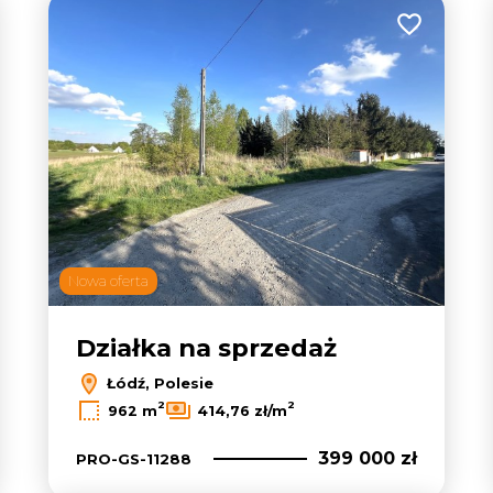
 do ulubionych
Dodaj do u
Nowa oferta
17
Działka na sprzedaż
Łódź, Polesie
2
2
962 m
414,76 zł/m
399 000 zł
PRO-GS-11288