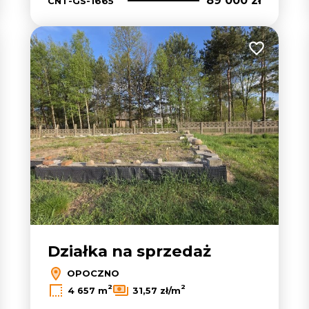
89 000 zł
CNT-GS-1665
 do ulubionych
Dodaj do u
Działka na sprzedaż
OPOCZNO
2
2
4 657 m
31,57 zł/m