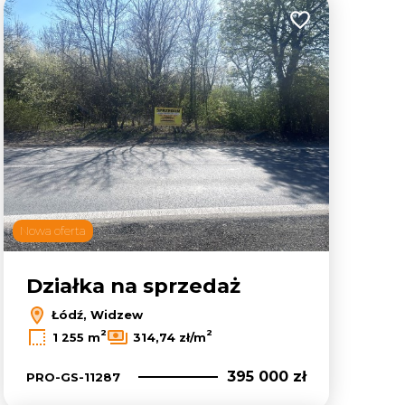
lubionych
Dodaj do ulubion
Nowa oferta
6
Działka na sprzedaż
Łódź, Widzew
Leaflet
|
© OpenMapTiles
© OpenStreetMap contributors
2
2
1 255 m
314,74 zł/m
395 000 zł
PRO-GS-11287