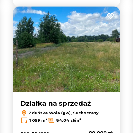
 do ulubionych
Dodaj do u
Działka na sprzedaż
Zduńska Wola (gw), Suchoczasy
2
2
1 059 m
84,04 zł/m