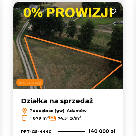
 do ulubionych
Dodaj do u
Bez prowizji
Działka na sprzedaż
Poddębice (gw), Adamów
2
2
1 879 m
74,51 zł/m
140 000 zł
PFT-GS-4440