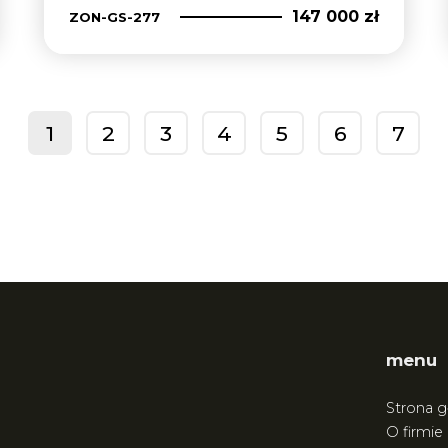
147 000 zł
ZON-GS-277
1
2
3
4
5
6
7
prev
menu
Strona 
O firmie