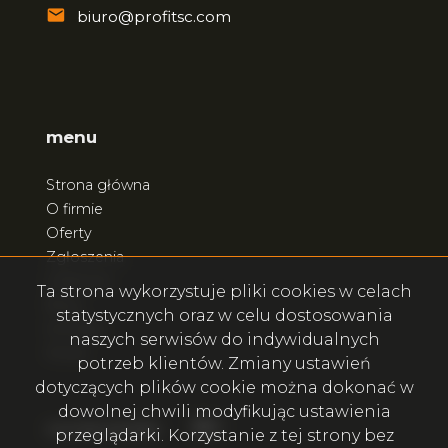
biuro@profitsc.com
menu
Strona główna
O firmie
Oferty
Zgłoszenia
Ulubione
Ta strona wykorzystuje pliki cookies w celach
Blog
statystycznych oraz w celu dostosowania
Kontakt
naszych serwisów do indywidualnych
Rodo
potrzeb klientów. Zmiany ustawień
dotyczących plików cookie można dokonać w
dowolnej chwili modyfikując ustawienia
Facebook
Facebook
social.media
przeglądarki. Korzystanie z tej strony bez