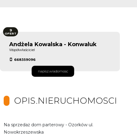
9
OFERT
Andżela Kowalska - Konwaluk
Współwłaściciel
668359096
napisz.wiadomosc
OPIS.NIERUCHOMOSCI
Na sprzedaż dom parterowy - Ozorków ul.
Nowokrzeszewska