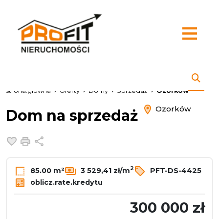
strona.glowna
Oferty
Domy
Sprzedaż
Ozorków
Ozorków
Dom na sprzedaż
Dodaj do ulubionych
Drukuj
Udostępnij
2
85.00 m²
3 529,41 zł/m
PFT-DS-4425
oblicz.rate.kredytu
300 000 zł