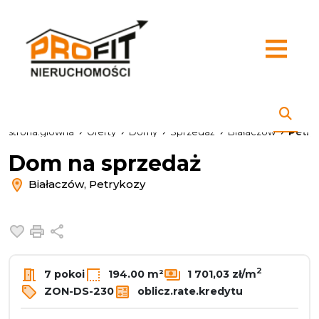
strona.glowna
Oferty
Domy
Sprzedaż
Białaczów
Petry
Dom na sprzedaż
Białaczów, Petrykozy
Dodaj do ulubionych
Drukuj
Udostępnij
2
7 pokoi
194.00 m²
1 701,03 zł/m
ZON-DS-230
oblicz.rate.kredytu