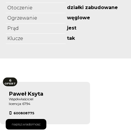
działki zabudowane
Otoczenie
węglowe
Ogrzewanie
jest
Prąd
tak
Klucze
6
OFERT
Paweł Ksyta
Współwłaściciel
licencja: 6794
600808775
napisz.wiadomosc