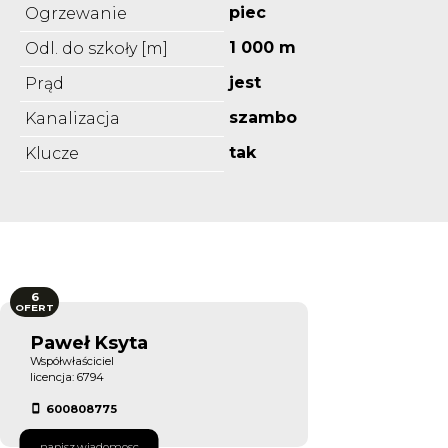
piec
Ogrzewanie
1 000 m
Odl. do szkoły [m]
jest
Prąd
szambo
Kanalizacja
tak
Klucze
6
OFERT
Paweł Ksyta
Współwłaściciel
licencja: 6794
600808775
napisz.wiadomosc