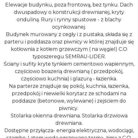
Elewacje budynku, poza frontową, bez tynku. Dach
dwuspadowy o konstrukcji drewnianej, kryty
onduliną. Rury i rynny spustowe - z blachy
ocynkowanej.
Budynek murowany z cegły i z pustaka, składa się z
parteru i poddasza oraz piwnicy w której znajduje się
kotłownia z kotłem grzewczym ( na węgiel) C.O
typoszeregu SEMRAU-LIDER.
Ściany i sufity kryte tynkiem cementowo wapiennym,
częściowo boazerią drewnianą ( przedpokój,
częściowo kuchnia) i glazurą - łazienka.
Na parterze znajduje się pokój, kuchnia, łazienka,
przedpokój i niewielki korytarz ze schodami na
poddasze (betonowe, wylewane) i zejściem do
piwnicy.
Stolarka okienna drewniana. Stolarka drzwiowa
drewniana.
Dostępne przyłącza- energia elektryczna, wodociągi,
szambo. Latem woda ogrzewana termą, zimą z C.O.