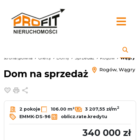
strona.glowna
Oferty
Domy
Sprzedaż
Rogów
Wągry
Rogów, Wągry
Dom na sprzedaż
Dodaj do ulubionych
Drukuj
Udostępnij
2
2 pokoje
106.00 m²
3 207,55 zł/m
EMMK-DS-96
oblicz.rate.kredytu
340 000 zł