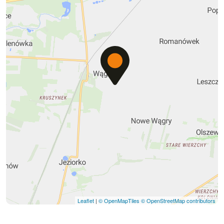
Leaflet
|
© OpenMapTiles
© OpenStreetMap contributors