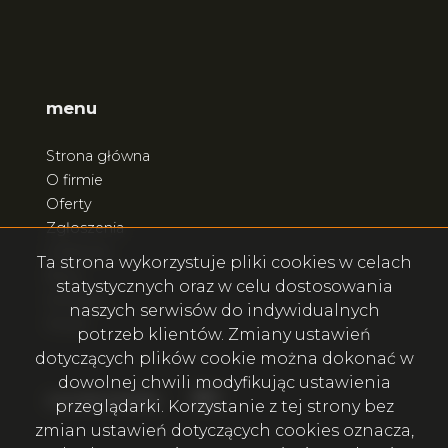
menu
Strona główna
O firmie
Oferty
Zgłoszenia
Ulubione
Ta strona wykorzystuje pliki cookies w celach
Blog
statystycznych oraz w celu dostosowania
Kontakt
naszych serwisów do indywidualnych
Rodo
potrzeb klientów. Zmiany ustawień
dotyczących plików cookie można dokonać w
dowolnej chwili modyfikując ustawienia
Facebook
Facebook
social.media
przeglądarki. Korzystanie z tej strony bez
zmian ustawień dotyczących cookies oznacza,