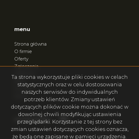
menu
Strona główna
O firmie
Oferty
Zgłoszenia
Ulubione
Ta strona wykorzystuje pliki cookies w celach
Blog
statystycznych oraz w celu dostosowania
Kontakt
naszych serwisów do indywidualnych
Rodo
potrzeb klientów. Zmiany ustawień
dotyczących plików cookie można dokonać w
dowolnej chwili modyfikując ustawienia
Facebook
Facebook
social.media
przeglądarki. Korzystanie z tej strony bez
zmian ustawień dotyczących cookies oznacza,
że będą one zapisane w pamięci urządzenia.