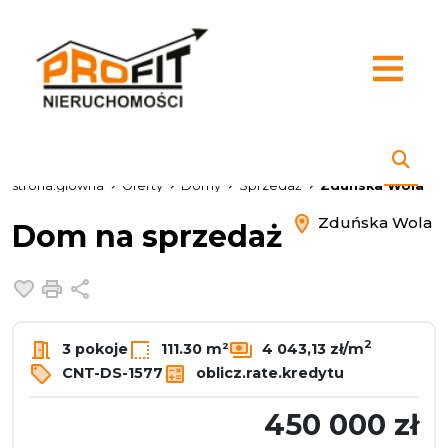
strona.glowna
Oferty
Domy
Sprzedaż
Zduńska Wola
Zduńska Wola
Dom na sprzedaż
Dodaj do ulubionych
Drukuj
Udostępnij
2
3 pokoje
111.30 m²
4 043,13 zł/m
CNT-DS-1577
oblicz.rate.kredytu
450 000 zł