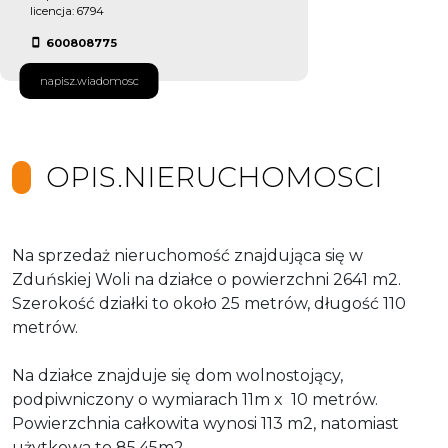
licencja: 6794
600808775
napisz.wiadomosc
OPIS.NIERUCHOMOSCI
Na sprzedaż nieruchomość znajdująca się w
Zduńskiej Woli na działce o powierzchni 2641 m2.
Szerokość działki to około 25 metrów, długość 110
metrów.
Na działce znajduje się dom wolnostojący,
podpiwniczony o wymiarach 11m x 10 metrów.
Powierzchnia całkowita wynosi 113 m2, natomiast
użytkowa to 85,45m2.