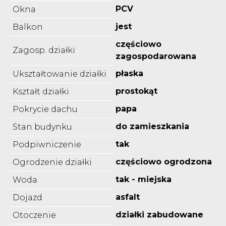
PCV
Okna
jest
Balkon
częściowo
Zagosp. działki
zagospodarowana
płaska
Ukształtowanie działki
prostokąt
Kształt działki
papa
Pokrycie dachu
do zamieszkania
Stan budynku
tak
Podpiwniczenie
częściowo ogrodzona
Ogrodzenie działki
tak - miejska
Woda
asfalt
Dojazd
działki zabudowane
Otoczenie