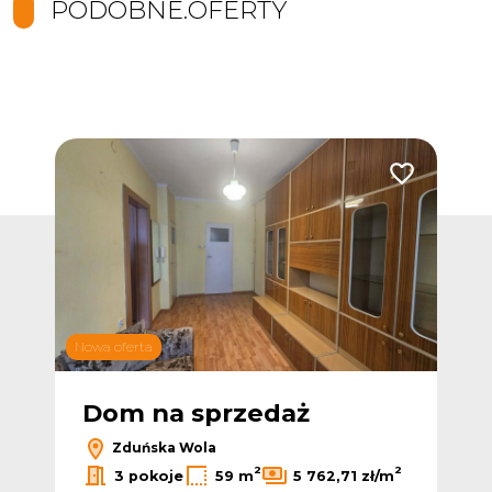
PODOBNE.OFERTY
Dodaj do ulub
Nowa oferta
Dom na sprzedaż
Zduńska Wola
2
2
3 pokoje
59 m
5 762,71 zł/m