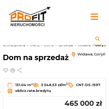
strona.glowna
Oferty
Domy
Sprzedaż
Widawa
Goryń
Widawa, Goryń
Dom na sprzedaż
Dodaj do ulubionych
Drukuj
Udostępnij
2
131.04 m²
3 548,53 zł/m
CNT-DS-1597
oblicz.rate.kredytu
465 000 zł