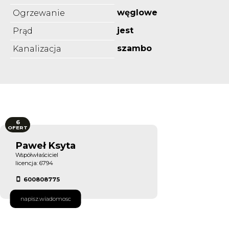
węglowe
Ogrzewanie
jest
Prąd
szambo
Kanalizacja
6
OFERT
Paweł Ksyta
Współwłaściciel
licencja: 6794
600808775
napisz.wiadomosc