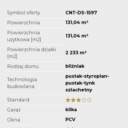
Symbol oferty
CNT-DS-1597
131,04 m²
Powierzchnia
Powierzchnia
131,04 m²
użytkowa [m2]
Powierzchnia działki
2 233 m²
[m2]
bliźniak
Rodzaj domu
pustak-styropian-
Technologia
pustak-tynk
budowlana
szlachetny
Standard
kilka
Garaż
PCV
Okna