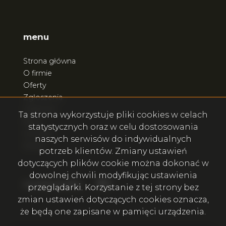
menu
Strona główna
O firmie
Oferty
Zgłoszenia
Ulubione
Ta strona wykorzystuje pliki cookies w celach
Blog
statystycznych oraz w celu dostosowania
Kontakt
naszych serwisów do indywidualnych
Rodo
potrzeb klientów. Zmiany ustawień
dotyczących plików cookie można dokonać w
dowolnej chwili modyfikując ustawienia
Facebook
Facebook
social.media
przeglądarki. Korzystanie z tej strony bez
zmian ustawień dotyczących cookies oznacza,
że będą one zapisane w pamięci urządzenia.