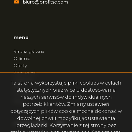
biuro@profitsc.com
menu
Strona główna
O firmie
Oferty
Zgłoszenia
Ulubione
Ta strona wykorzystuje pliki cookies w celach
Blog
statystycznych oraz w celu dostosowania
Kontakt
naszych serwisów do indywidualnych
Rodo
potrzeb klientów. Zmiany ustawień
dotyczących plików cookie można dokonać w
dowolnej chwili modyfikując ustawienia
Facebook
Facebook
social.media
przeglądarki. Korzystanie z tej strony bez