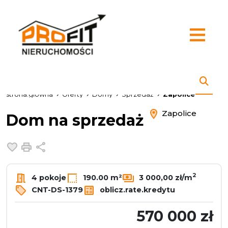
strona.glowna
Oferty
Domy
Sprzedaż
Zapolice
Zapolice
Dom na sprzedaż
Dodaj do ulubionych
Drukuj
Udostępnij
2
4 pokoje
190.00 m²
3 000,00 zł/m
CNT-DS-1379
oblicz.rate.kredytu
570 000 zł