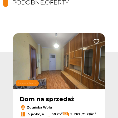
PODOBNE.OFERTY
Dodaj do ulub
Nowa oferta
Dom na sprzedaż
Zduńska Wola
2
2
3 pokoje
59 m
5 762,71 zł/m