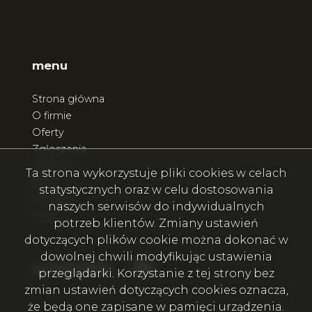
menu
Strona główna
O firmie
Oferty
Zgłoszenia
Ulubione
Ta strona wykorzystuje pliki cookies w celach
Blog
statystycznych oraz w celu dostosowania
Kontakt
naszych serwisów do indywidualnych
Rodo
potrzeb klientów. Zmiany ustawień
dotyczących plików cookie można dokonać w
dowolnej chwili modyfikując ustawienia
Facebook
Facebook
social.media
przeglądarki. Korzystanie z tej strony bez
zmian ustawień dotyczących cookies oznacza,
że będą one zapisane w pamięci urządzenia.