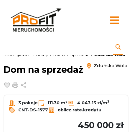
strona.glowna
Oferty
Domy
Sprzedaż
Zduńska Wola
Zduńska Wola
Dom na sprzedaż
Dodaj do ulubionych
Drukuj
Udostępnij
2
3 pokoje
111.30 m²
4 043,13 zł/m
CNT-DS-1577
oblicz.rate.kredytu
450 000 zł