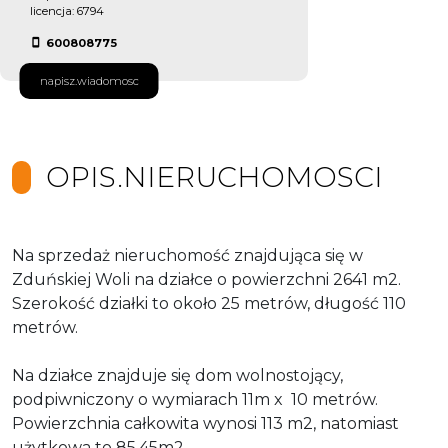
licencja: 6794
600808775
napisz.wiadomosc
OPIS.NIERUCHOMOSCI
Na sprzedaż nieruchomość znajdująca się w
Zduńskiej Woli na działce o powierzchni 2641 m2.
Szerokość działki to około 25 metrów, długość 110
metrów.
Na działce znajduje się dom wolnostojący,
podpiwniczony o wymiarach 11m x 10 metrów.
Powierzchnia całkowita wynosi 113 m2, natomiast
użytkowa to 85,45m2.