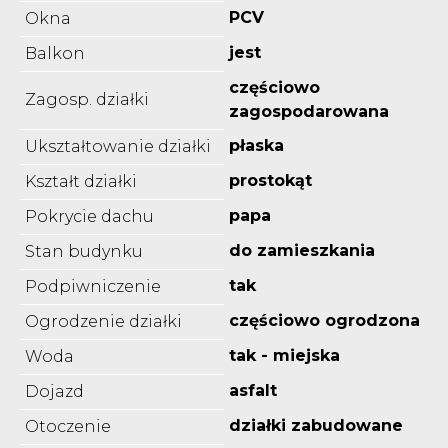
PCV
Okna
jest
Balkon
częściowo
Zagosp. działki
zagospodarowana
płaska
Ukształtowanie działki
prostokąt
Kształt działki
papa
Pokrycie dachu
do zamieszkania
Stan budynku
tak
Podpiwniczenie
częściowo ogrodzona
Ogrodzenie działki
tak - miejska
Woda
asfalt
Dojazd
działki zabudowane
Otoczenie