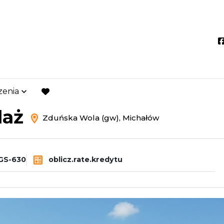
zenia
ńska Wola (gw)
Michałów
favorite
daż
Zduńska Wola (gw), Michałów
GS-630
oblicz.rate.kredytu