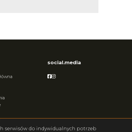
social.media
Facebook
Facebook
główna
ia
e
ych serwisów do indywidualnych potrzeb