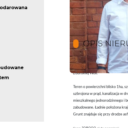
podarowana
OPIS.NIE
Na sprzedaż uzbrojona działka ro
abudowane
Zduńskiej Woli.
stem
Teren
o powierzchni blisko 1ha
, s
uzbrojona w prąd, kanalizacja w
mieszkalnego jednorodzinnego i b
zabudowane. Ładnie położona kra
Grunt znajduje się przy drodze as
108000