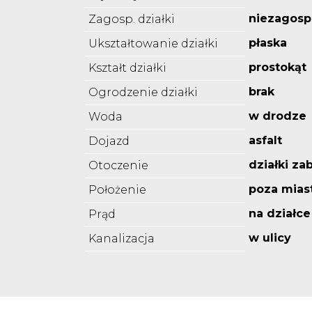
niezagos
Zagosp. działki
płaska
Ukształtowanie działki
prostokąt
Kształt działki
brak
Ogrodzenie działki
w drodze
Woda
asfalt
Dojazd
działki z
Otoczenie
poza mia
Położenie
na działce
Prąd
w ulicy
Kanalizacja