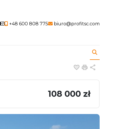
Social link
Social link
+48 600 808 775
biuro@profitsc.com
Dodaj do ulubiony
Drukuj
Udostępnij
108 000 zł