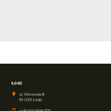
Łódź
ul. Klonowa 8
91-039 Łódź
+48 600 808 775