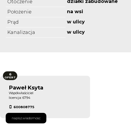
działki zabudowane
Otoczenie
na wsi
Położenie
w ulicy
Prąd
w ulicy
Kanalizacja
6
OFERT
Paweł Ksyta
Współwłaściciel
licencja: 6794
600808775
napisz.wiadomosc