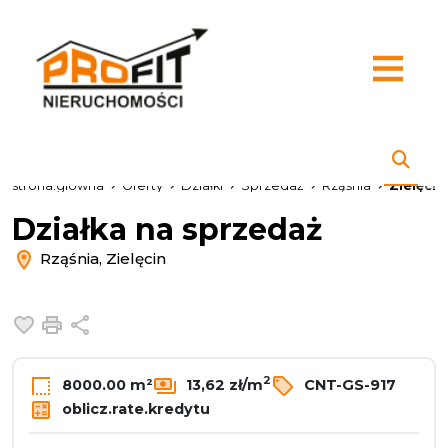
strona.glowna
Oferty
Działki
Sprzedaż
Rząśnia
Zielęcin
Działka na sprzedaż
Rząśnia, Zielęcin
Dodaj do ulubionych
Drukuj
Udostępnij
2
8000.00 m²
13,62 zł/m
CNT-GS-917
oblicz.rate.kredytu