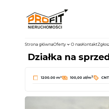
Strona główna
Oferty
O nas
Kontakt
Zgłos
strona.glowna
Oferty
Działki
Sprzedaż
Zdu
Działka na sprze
2
1200.00 m²
100,00 zł/m
CNT