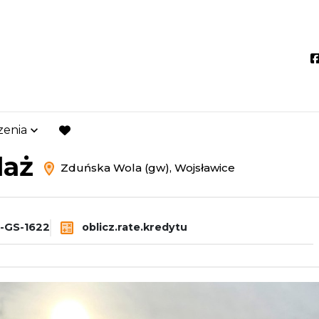
zenia
ńska Wola (gw)
Wojsławice
favorite
daż
Zduńska Wola (gw), Wojsławice
-GS-1622
oblicz.rate.kredytu