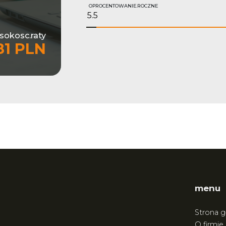
OPROCENTOWANIE.ROCZNE
sokosc.raty
81 PLN
menu
Strona 
O firmie