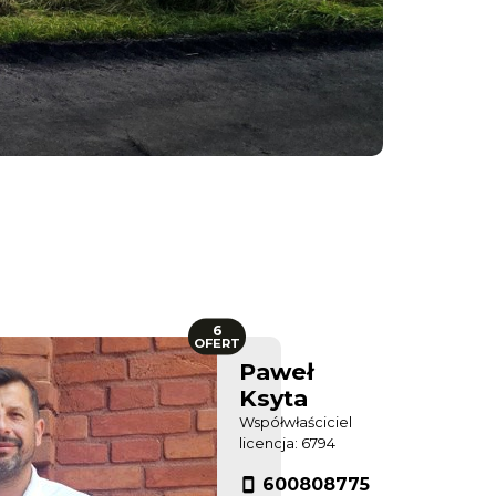
6
OFERT
Paweł
Ksyta
Współwłaściciel
licencja: 6794
600808775