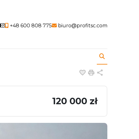
Social link
Social link
+48 600 808 775
biuro@profitsc.com
Dodaj do ulubiony
Drukuj
Udostępnij
120 000 zł