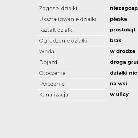
niezagos
Zagosp. działki
płaska
Ukształtowanie działki
prostokąt
Kształt działki
brak
Ogrodzenie działki
w drodze
Woda
droga gru
Dojazd
działki n
Otoczenie
na wsi
Położenie
w ulicy
Kanalizacja