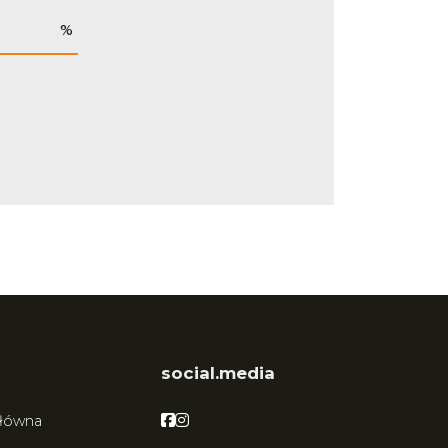
%
social.media
Facebook
Facebook
główna