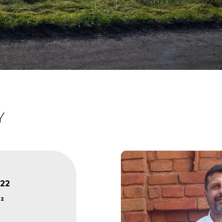
Y
22
²