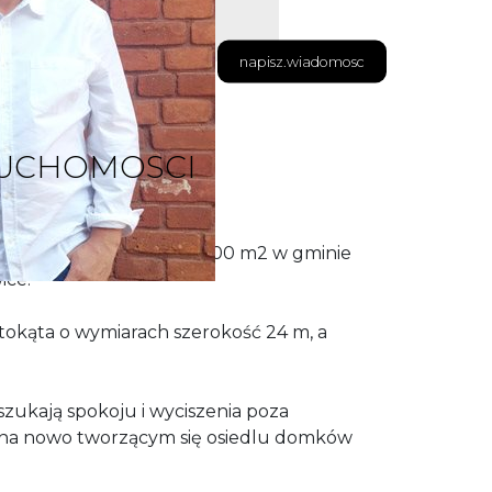
napisz.wiadomosc
RUCHOMOSCI
działkę o powierzchni 1200 m2 w gminie
ice.
stokąta o wymiarach szerokość 24 m, a
 szukają spokoju i wyciszenia poza
 na nowo tworzącym się osiedlu domków