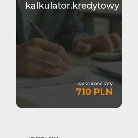
kalkulator.kredytowy
wysokosc.raty
710 PLN
CENA.NIERUCHOMOSCI