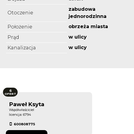
zabudowa
Otoczenie
jednorodzinna
obrzeża miasta
Położenie
w ulicy
Prąd
w ulicy
Kanalizacja
6
OFERT
Paweł Ksyta
Współwłaściciel
licencja: 6794
600808775