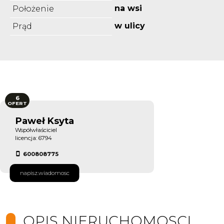
na wsi
Położenie
w ulicy
Prąd
6
OFERT
Paweł Ksyta
Współwłaściciel
licencja: 6794
600808775
napisz.wiadomosc
OPIS.NIERUCHOMOSCI