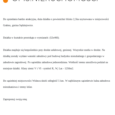
Do sprzedania bardzo atrakcyjna, duża działka o powierzchni blisko 2,5ha usytuowana w miejscowości
Grabno, gmina Sędziejowice.
Działka w kształcie prostokąta o wymiarach: (52x466).
Działka znajduje się bezpośrednio przy drodze asfaltowej, gminnej. Wszystkie media w drodze. Na
działkę zostały wydane warunki zabudowy pod budowę budynku mieszkalnego i gospodarczego w
zabudowie zagrodowej. Po sąsiedzku zabudowa jednorodzinna. Wielkość terenu umożliwia podział na
mniejsze działki. Klasy ziemi V i VI - symbol R, W, Las - 1250m2.
Do sąsiedniej miejscowości Widawa dzieli
odległość 5 km
. W najbliższym sąsiedztwie luźna zabudowa
mieszkaniowa i tereny leśne.
Zaproponuj swoją cenę.