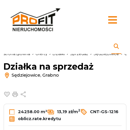
strona.glowna
Oferty
Działki
Sprzedaż
Sędziejowice
Gr
Działka na sprzedaż
Sędziejowice, Grabno
Dodaj do ulubionych
Drukuj
Udostępnij
2
24258.00 m²
13,19 zł/m
CNT-GS-1216
oblicz.rate.kredytu