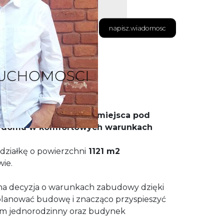
napisz.wiadomosc
RUCHOMOSCI
 dla osób szukających miejsca pod
 domu w komfortowych warunkach
działkę o powierzchni
1121 m2
ie.
dana decyzja o warunkach zabudowy dzięki
lanować budowę i znacząco przyspieszyć
om jednorodzinny oraz budynek