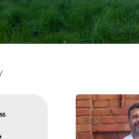
Y
55
a