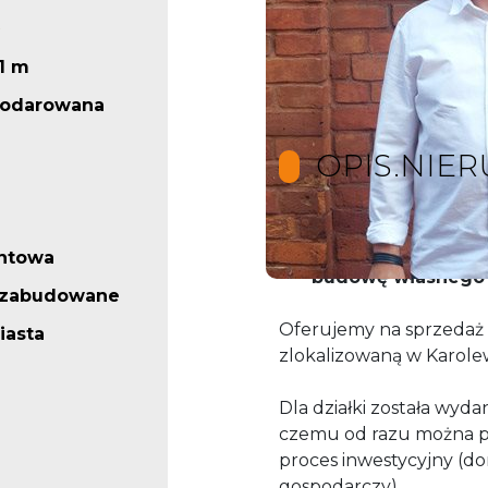
1 m
podarowana
OPIS.NIE
Działka doskonała
ntowa
budowę własnego
iezabudowane
Oferujemy na sprzedaż 
iasta
zlokalizowaną w Karolew
Dla działki została wy
czemu od razu można p
proces inwestycyjny (d
gospodarczy).