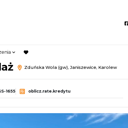
zenia
ńska Wola (gw)
Janiszewice
favorite
daż
Zduńska Wola (gw), Janiszewice, Karolew
S-1655
oblicz.rate.kredytu