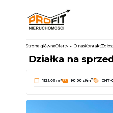
Strona główna
Oferty
O nas
Kontakt
Zgłos
strona.glowna
Oferty
Działki
Sprzedaż
Zdu
Działka na sprze
2
1121.00 m²
90,00 zł/m
CNT-G