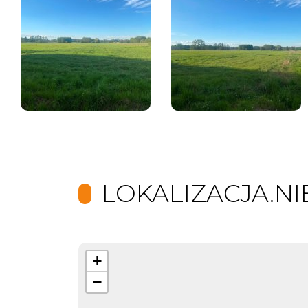
LOKALIZACJA.N
+
−