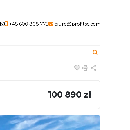
Social link
Social link
+48 600 808 775
biuro@profitsc.com
Dodaj do ulubiony
Drukuj
Udostępnij
100 890 zł