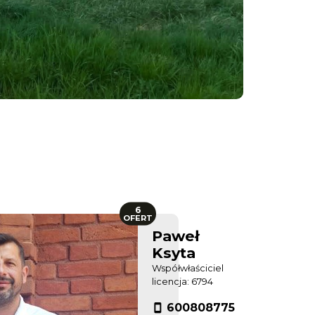
6
OFERT
Paweł
Ksyta
Współwłaściciel
licencja: 6794
600808775