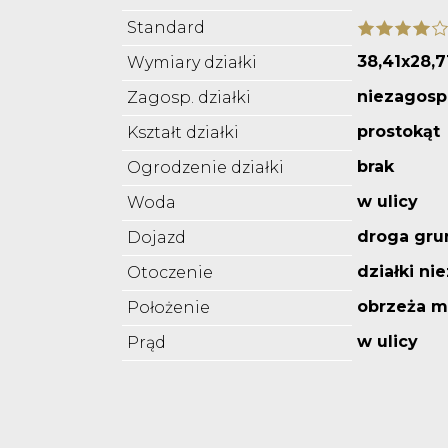
Standard
38,41x28,7
Wymiary działki
niezagos
Zagosp. działki
prostokąt
Kształt działki
brak
Ogrodzenie działki
w ulicy
Woda
droga gru
Dojazd
działki n
Otoczenie
obrzeża m
Położenie
w ulicy
Prąd