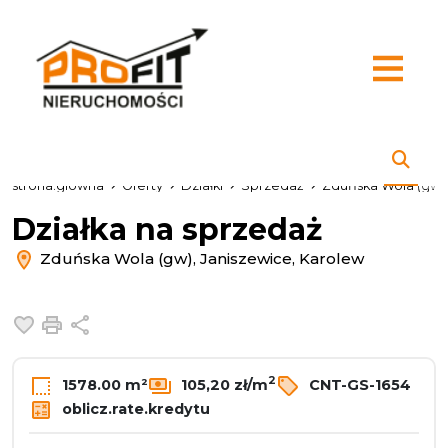
strona.glowna
Oferty
Działki
Sprzedaż
Zduńska Wola (gw)
Działka na sprzedaż
Zduńska Wola (gw), Janiszewice, Karolew
Dodaj do ulubionych
Drukuj
Udostępnij
2
1578.00 m²
105,20 zł/m
CNT-GS-1654
oblicz.rate.kredytu