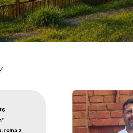
Y
76
m²
, rolna z