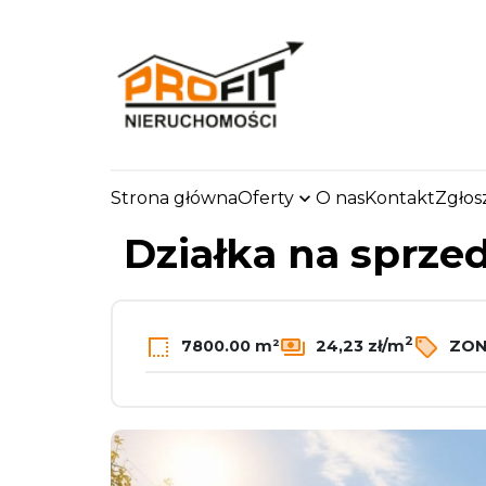
Strona główna
Oferty
O nas
Kontakt
Zgłos
strona.glowna
Oferty
Działki
Sprzedaż
OP
Działka na sprze
2
7800.00 m²
24,23 zł/m
ZON