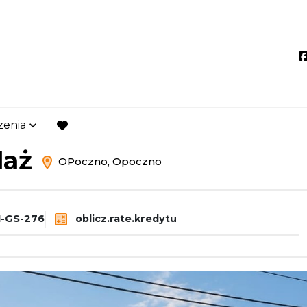
zenia
oczno
Opoczno
favorite
daż
OPoczno, Opoczno
-GS-276
oblicz.rate.kredytu