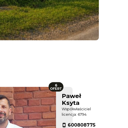
6
OFERT
Paweł
Ksyta
Współwłaściciel
licencja: 6794
600808775