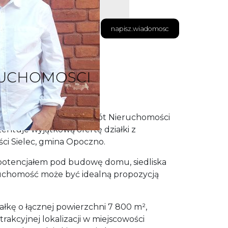
napisz.wiadomosc
RUCHOMOSCI
ści ZYGMUNTOWSKA Obrót Nieruchomości
zentuje wyjątkową ofertę działki z
i Sielec, gmina Opoczno.
z potencjałem pod budowę domu, siedliska
ruchomość może być idealną propozycją
łkę o łącznej powierzchni 7 800 m²,
trakcyjnej lokalizacji w miejscowości