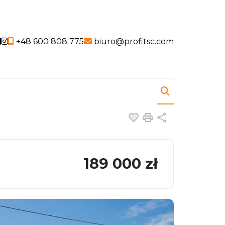
Social link
Social link
+48 600 808 775
biuro@profitsc.com
Dodaj do ulubiony
Drukuj
Udostępnij
189 000 zł