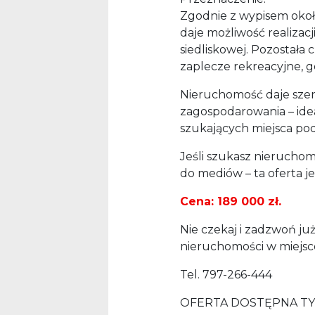
Zgodnie z wypisem okoł
daje możliwość realizac
siedliskowej. Pozostała 
zaplecze rekreacyjne, g
Nieruchomość daje szero
zagospodarowania – ide
szukających miejsca pod 
Jeśli szukasz nierucho
do mediów – ta oferta jes
Cena: 189 000 zł.
Nie czekaj i zadzwoń ju
nieruchomości w miejsco
Tel. 797-266-444
OFERTA DOSTĘPNA TY