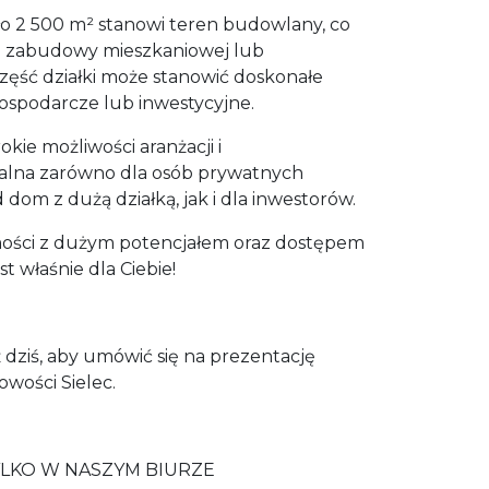
o 2 500 m² stanowi teren budowlany, co
ji zabudowy mieszkaniowej lub
część działki może stanowić doskonałe
ospodarcze lub inwestycyjne.
kie możliwości aranżacji i
alna zarówno dla osób prywatnych
dom z dużą działką, jak i dla inwestorów.
mości z dużym potencjałem oraz dostępem
t właśnie dla Ciebie!
ż dziś, aby umówić się na prezentację
wości Sielec.
LKO W NASZYM BIURZE