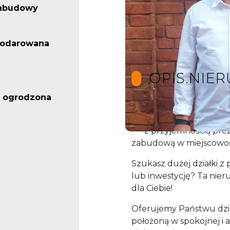
abudowy
podarowana
OPIS.NIE
 ogrodzona
*** Biuro Nieruchomo
*** z przyjemnością pre
zabudową w miejscowośc
Szukasz dużej działki 
lub inwestycję? Ta nie
dla Ciebie!
Oferujemy Państwu dzia
położoną w spokojnej i a