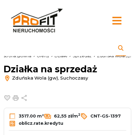
strona.glowna
Oferty
Działki
Sprzedaż
Zduńska Wola (gw)
Działka na sprzedaż
Zduńska Wola (gw), Suchoczasy
Dodaj do ulubionych
Drukuj
Udostępnij
2
3517.00 m²
62,55 zł/m
CNT-GS-1397
oblicz.rate.kredytu