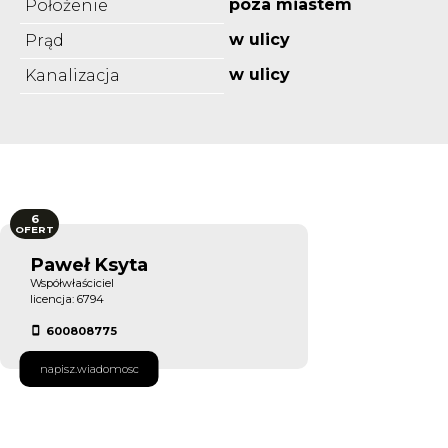
poza miastem
Położenie
w ulicy
Prąd
w ulicy
Kanalizacja
6
OFERT
Paweł Ksyta
Współwłaściciel
licencja: 6794
600808775
napisz.wiadomosc