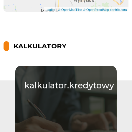
Leaflet
|
© OpenMapTiles
© OpenStreetMap contributors
KALKULATORY
kalkulator.kredytowy