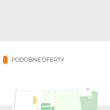
PODOBNE.OFERTY
Dodaj do ulub