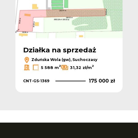
Działka na sprzedaż
Zduńska Wola (gw), Suchoczasy
2
2
5 588 m
31,32 zł/m
175 000 zł
CNT-GS-1369