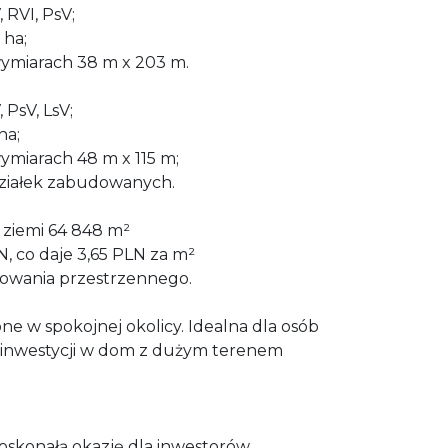
, RVI, PsV;
 ha;
wymiarach 38 m x 203 m.
, PsV, LsV;
ha;
wymiarach 48 m x 115 m;
ziałek zabudowanych.
 ziemi 64 848 m²
, co daje 3,65 PLN za m²
owania przestrzennego.
one w spokojnej okolicy. Idealna dla osób
 inwestycji w dom z dużym terenem
oskonałą okazję dla inwestorów