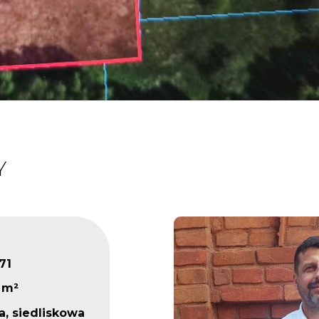
Y
71
 m²
na, siedliskowa