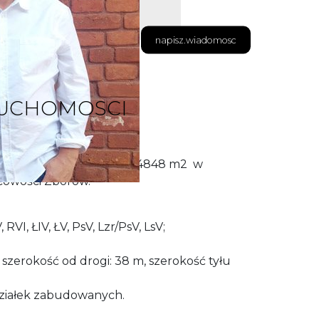
napisz.wiadomosc
RUCHOMOSCI
o - leśny o powierzchni 64848 m2 w
scowości Zborów.
, RVI, ŁIV, ŁV, PsV, Lzr/PsV, LsV;
 szerokość od drogi: 38 m, szerokość tyłu
ziałek zabudowanych.