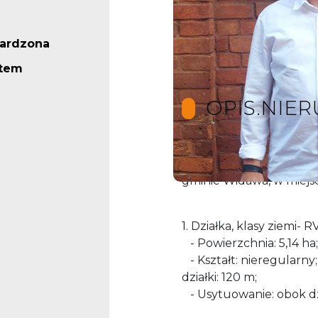
ardzona
stem
OPIS.NIE
Na sprzedaż grunt roln
gminie Widawa, w miej
1. Działka, klasy ziemi- RV
- Powierzchnia: 5,14 ha;
- Kształt: nieregularny;
działki: 120 m;
- Usytuowanie: obok d