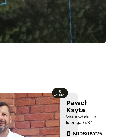
6
OFERT
Paweł
Ksyta
Współwłaściciel
licencja: 6794
600808775