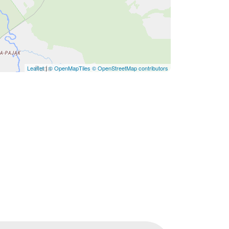
Leaflet
|
© OpenMapTiles
© OpenStreetMap contributors