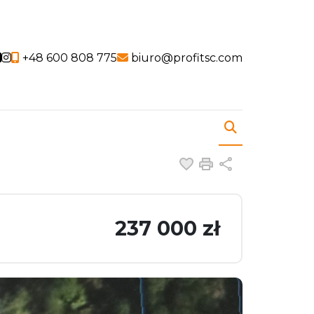
Social link
Social link
+48 600 808 775
biuro@profitsc.com
Dodaj do ulubiony
Drukuj
Udostępnij
237 000 zł