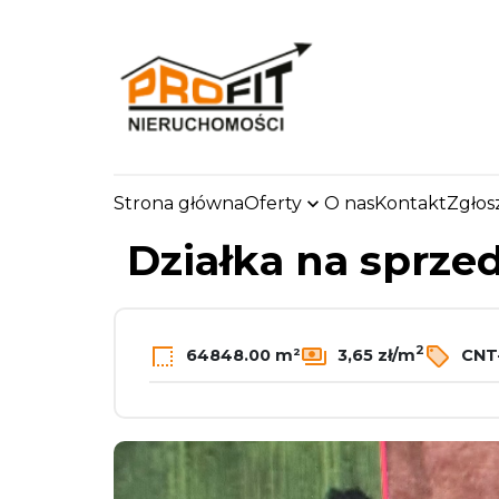
Strona główna
Oferty
O nas
Kontakt
Zgłos
strona.glowna
Oferty
Działki
Sprzedaż
Wi
Działka na sprze
2
64848.00 m²
3,65 zł/m
CNT-