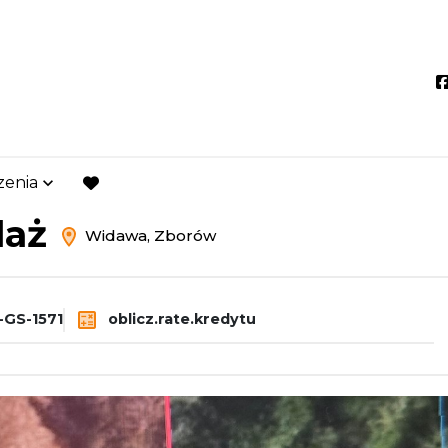
zenia
dawa
Zborów
favorite
daż
Widawa, Zborów
GS-1571
oblicz.rate.kredytu