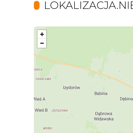
LOKALIZACJA.N
+
−