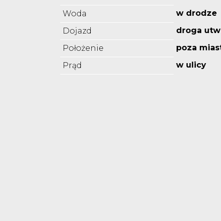
w drodze
Woda
droga utw
Dojazd
poza mia
Położenie
w ulicy
Prąd