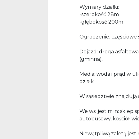
Wymiary działki:
-szerokość 28m
-głębokość 200m
Ogrodzenie: częściowe s
Dojazd: droga asfaltow
(gminna).
Media: woda i prąd w uli
działki.
W sąsiedztwie znajdują 
We wsi jest m.in: sklep
autobusowy, kościół, wi
Niewątpliwą zaletą jest