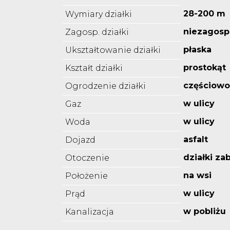
28-200 m
Wymiary działki
niezagos
Zagosp. działki
płaska
Ukształtowanie działki
prostokąt
Kształt działki
częściowo
Ogrodzenie działki
w ulicy
Gaz
w ulicy
Woda
asfalt
Dojazd
działki z
Otoczenie
na wsi
Położenie
w ulicy
Prąd
w pobliżu
Kanalizacja