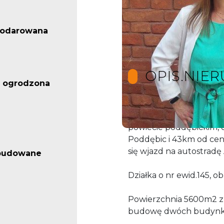
podarowana
OPIS.NIE
 ogrodzona
Lokalizacja: Bałdrzychó
powiecie poddębickim, 
Poddębic i 43km od ce
się wjazd na autostradę
abudowane
Działka o nr ewid.145, ob
Powierzchnia 5600m2 
budowę dwóch budynkó