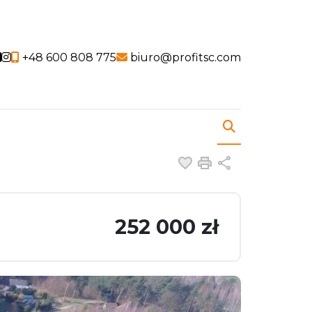
Social link
Social link
+48 600 808 775
biuro@profitsc.com
Dodaj do ulubiony
Drukuj
Udostępnij
252 000 zł