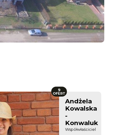
9
OFERT
Andżela
Kowalska
-
Konwaluk
Współwłaściciel