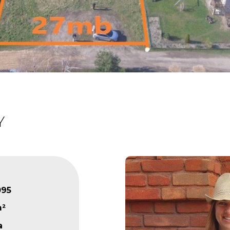
Y
095
m²
a