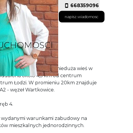
668359096
napisz.wiadomosc
RUCHOMOSCI
w gm.Poddębice. Jest to nieduża wieś w
oddalona około 4,5 km od centrum
ntrum Łodzi. W promieniu 20km znajduje
 A2 - węzeł Wartkowice.
ręb 4.
z wydanymi warunkami zabudowy na
w mieszkalnych jednorodzinnych.