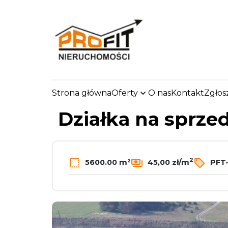
Strona główna
Oferty
O nas
Kontakt
Zgłos
strona.glowna
Oferty
Działki
Sprzedaż
Pod
Działka na sprze
2
5600.00 m²
45,00 zł/m
PFT