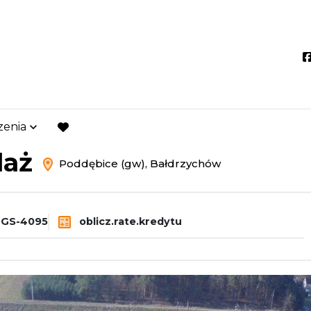
zenia
dębice (gw)
Bałdrzychów
favorite
daż
Poddębice (gw), Bałdrzychów
-GS-4095
oblicz.rate.kredytu