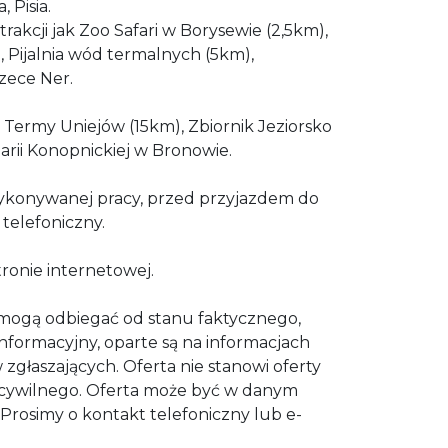
 Pisia.
trakcji jak Zoo Safari w Borysewie (2,5km),
 Pijalnia wód termalnych (5km),
zece Ner.
ę: Termy Uniejów (15km), Zbiornik Jeziorsko
ii Konopnickiej w Bronowie.
ykonywanej pracy, przed przyjazdem do
 telefoniczny.
tronie internetowej.
mogą odbiegać od stanu faktycznego,
informacyjny, oparte są na informacjach
zgłaszających. Oferta nie stanowi oferty
cywilnego. Oferta może być w danym
Prosimy o kontakt telefoniczny lub e-