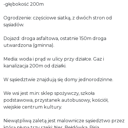
-głębokość 200m
Ogrodzenie: częściowe siatką, z dwóch stron od
sąsiadów.
Dojazd: droga asfaltowa, ostatnie 150m droga
utwardzona (gminna).
Media: woda i prąd w ulicy przy działce. Gaz i
kanalizacja 200m od działki.
W sąsiedztwie znajdują się domy jednorodzinne.
We wsi jest m.in: sklep spożywczy, szkoła
podstawowa, przystanek autobusowy, kościół,
wiejskie centrum kultury.
Niewątpliwą zaletą jest malownicze sąsiedztwo przez
którą płyną trzy rzeki: Ner, Bełdówka, Pisia.