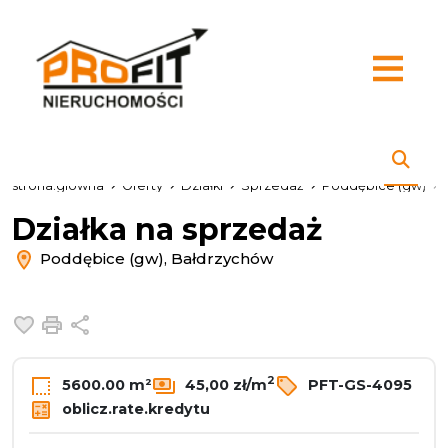
strona.glowna
Oferty
Działki
Sprzedaż
Poddębice (gw)
Działka na sprzedaż
Poddębice (gw), Bałdrzychów
Dodaj do ulubionych
Drukuj
Udostępnij
2
5600.00 m²
45,00 zł/m
PFT-GS-4095
oblicz.rate.kredytu