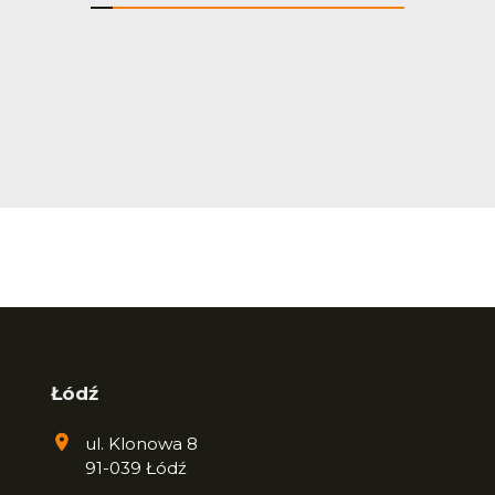
Łódź
ul. Klonowa 8
91-039 Łódź