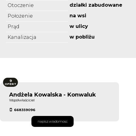
działki zabudowane
Otoczenie
na wsi
Położenie
w ulicy
Prąd
w pobliżu
Kanalizacja
9
OFERT
Andżela Kowalska - Konwaluk
Współwłaściciel
668359096
napisz.wiadomosc