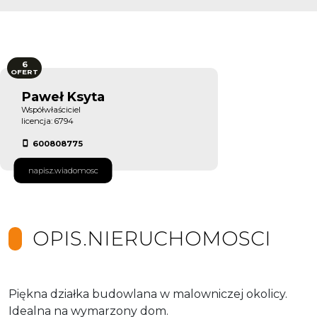
6
OFERT
Paweł Ksyta
Współwłaściciel
licencja: 6794
600808775
napisz.wiadomosc
OPIS.NIERUCHOMOSCI
Piękna działka budowlana w malowniczej okolicy.
Idealna na wymarzony dom.