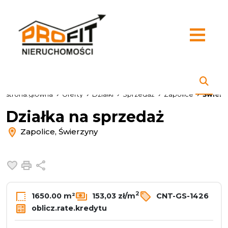
strona.glowna
Oferty
Działki
Sprzedaż
Zapolice
Świerz
Działka na sprzedaż
Zapolice, Świerzyny
Dodaj do ulubionych
Drukuj
Udostępnij
2
1650.00 m²
153,03 zł/m
CNT-GS-1426
oblicz.rate.kredytu