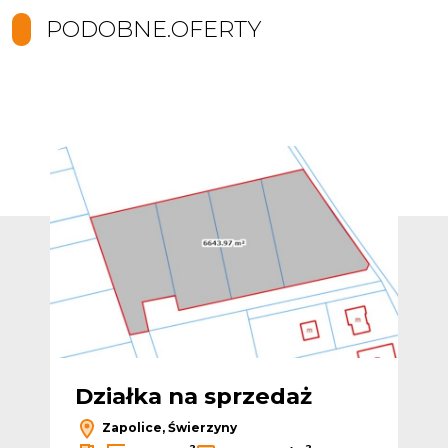
PODOBNE.OFERTY
Dodaj do ulubionych
Dodaj do ulub
Działka na sprzedaż
Dz
Zapolice, Świerzyny
2
2