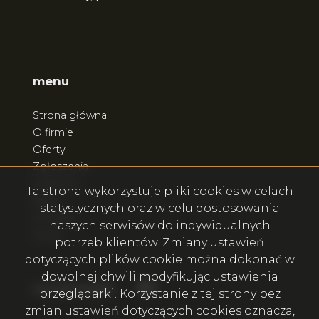
menu
Strona główna
O firmie
Oferty
Zgłoszenia
Ulubione
Ta strona wykorzystuje pliki cookies w celach
Blog
statystycznych oraz w celu dostosowania
Kontakt
naszych serwisów do indywidualnych
Rodo
potrzeb klientów. Zmiany ustawień
dotyczących plików cookie można dokonać w
dowolnej chwili modyfikując ustawienia
Facebook
Facebook
social.media
przeglądarki. Korzystanie z tej strony bez
zmian ustawień dotyczących cookies oznacza,