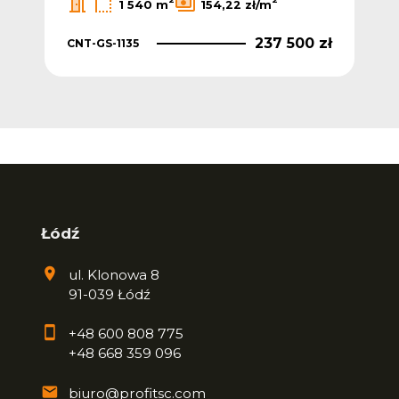
1 540 m
154,22 zł/m
 zł
237 500 zł
CNT-GS-1135
CNT
Łódź
ul. Klonowa 8
91-039 Łódź
+48 600 808 775
+48 668 359 096
biuro@profitsc.com