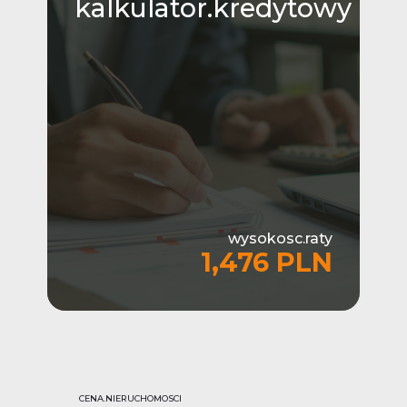
kalkulator.kredytowy
wysokosc.raty
1,476 PLN
CENA.NIERUCHOMOSCI