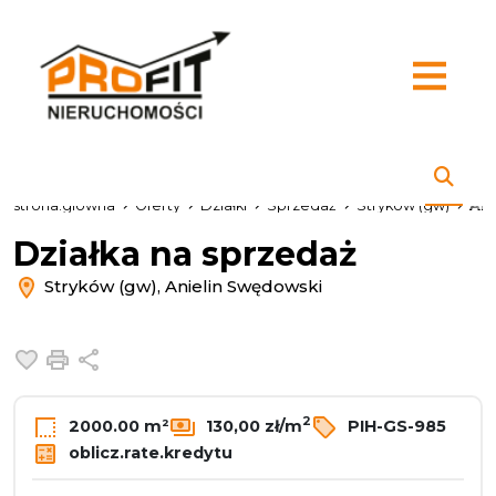
strona.glowna
Oferty
Działki
Sprzedaż
Stryków (gw)
Ani
Działka na sprzedaż
Stryków (gw), Anielin Swędowski
Dodaj do ulubionych
Drukuj
Udostępnij
2
2000.00 m²
130,00 zł/m
PIH-GS-985
oblicz.rate.kredytu