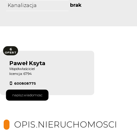
brak
Kanalizacja
6
OFERT
Paweł Ksyta
Współwłaściciel
licencja: 6794
600808775
napisz.wiadomosc
OPIS.NIERUCHOMOSCI