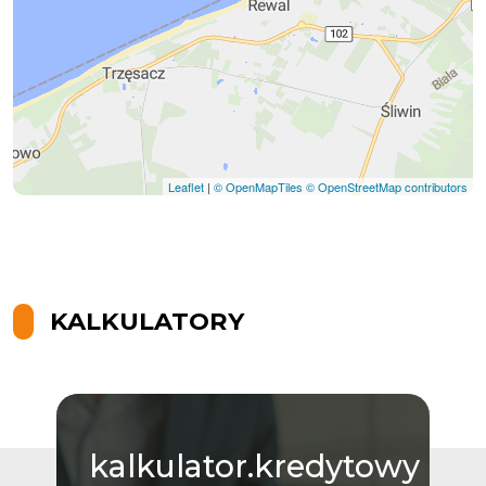
Leaflet
|
© OpenMapTiles
© OpenStreetMap contributors
KALKULATORY
kalkulator.kredytowy