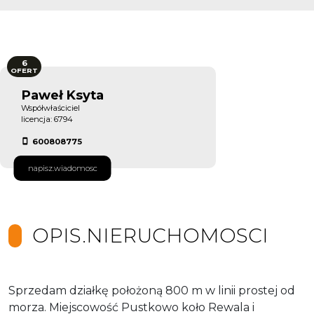
6
OFERT
Paweł Ksyta
Współwłaściciel
licencja: 6794
600808775
napisz.wiadomosc
OPIS.NIERUCHOMOSCI
Sprzedam działkę położoną 800 m w linii prostej od
morza. Miejscowość Pustkowo koło Rewala i