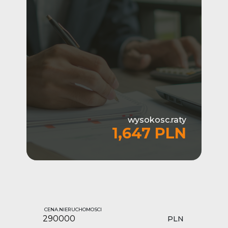
wysokosc.raty
1,647 PLN
CENA.NIERUCHOMOSCI
PLN