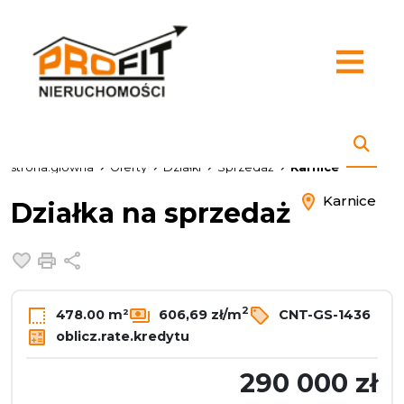
strona.glowna
Oferty
Działki
Sprzedaż
Karnice
Karnice
Działka na sprzedaż
Dodaj do ulubionych
Drukuj
Udostępnij
2
478.00 m²
606,69 zł/m
CNT-GS-1436
oblicz.rate.kredytu
290 000 zł