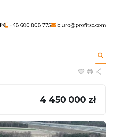
Social link
Social link
+48 600 808 775
biuro@profitsc.com
Dodaj do ulubiony
Drukuj
Udostępnij
4 450 000 zł