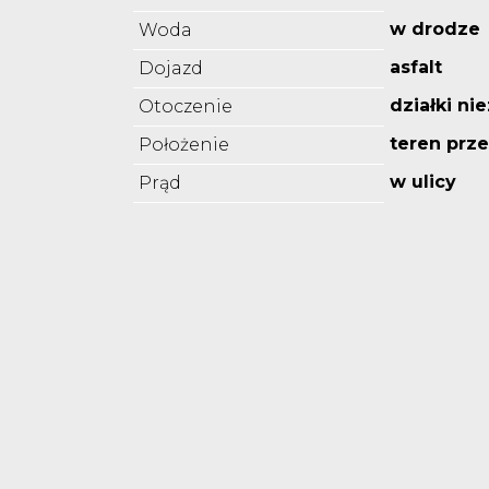
w drodze
Woda
asfalt
Dojazd
działki n
Otoczenie
teren prz
Położenie
w ulicy
Prąd