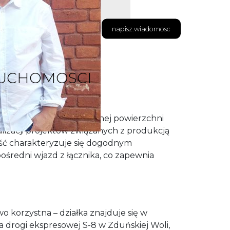
napisz.wiadomosc
RUCHOMOSCI
trakcyjną działkę o łącznej powierzchni
ealizacji projektów związanych z produkcją
ść charakteryzuje się dogodnym
średni wjazd z łącznika, co zapewnia
wo korzystna – działka znajduje się w
ła drogi ekspresowej S-8 w Zduńskiej Woli,