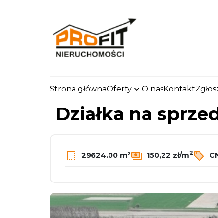
Strona główna
Oferty
O nas
Kontakt
Zgłos
strona.glowna
Oferty
Działki
Sprzedaż
Sęd
Działka na sprze
2
29624.00 m²
150,22 zł/m
CN