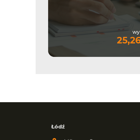
wy
25,2
Łódź