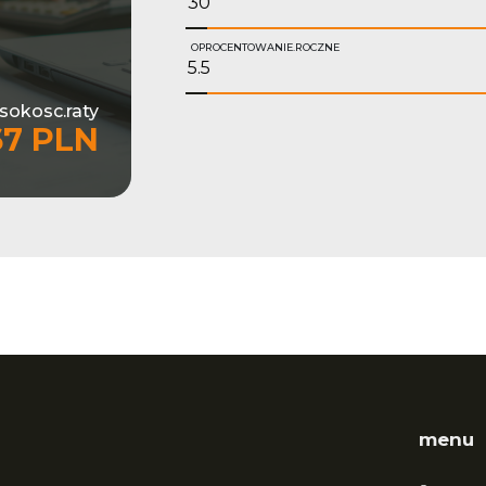
OPROCENTOWANIE.ROCZNE
sokosc.raty
67 PLN
menu