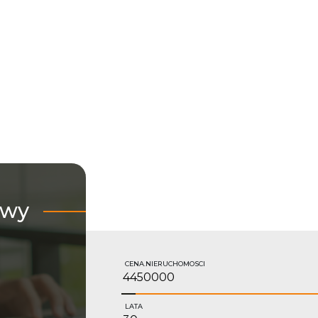
owy
CENA.NIERUCHOMOSCI
LATA