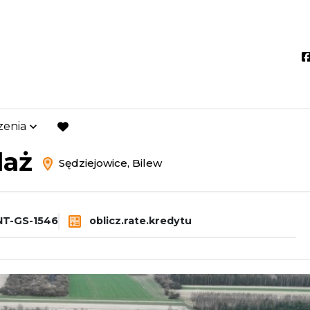
zenia
ziejowice
Bilew
favorite
daż
Sędziejowice, Bilew
T-GS-1546
oblicz.rate.kredytu