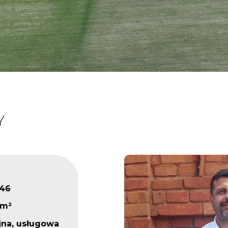
Y
546
 m²
jna, usługowa