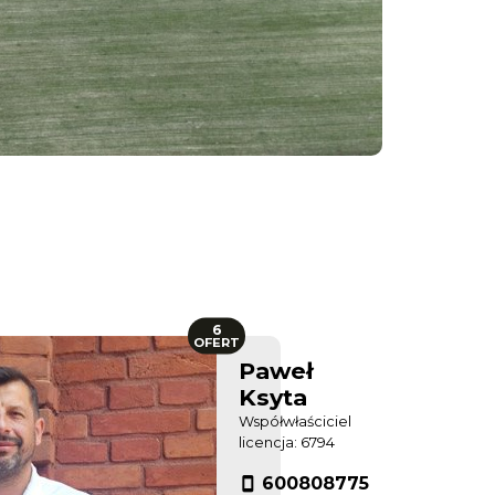
6
OFERT
Paweł
Ksyta
Współwłaściciel
licencja: 6794
600808775