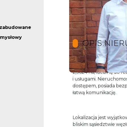
iezabudowane
emysłowy
OPIS.NIE
Oferujemy na sprzedaż a
2,9624 ha, idealną do r
i usługami. Nieruchomo
dostępem, posiada bezpo
łatwą komunikację.
Lokalizacja jest wyjątko
bliskim sąsiedztwie węz