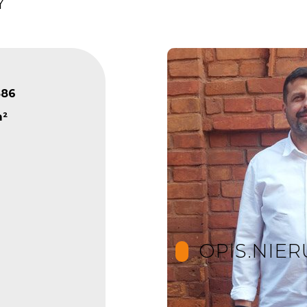
Y
586
m²
OPIS.NIE
DO SPRZEDAŻY DZIA