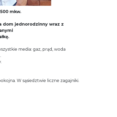
 500 mkw.
a dom jednorodzinny wraz z
anymi
łkę.
 wszystkie media: gaz, prąd, woda
.
.
pokojna. W sąsiedztwie liczne zagajniki.