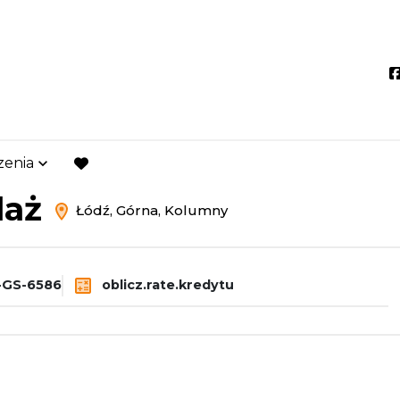
zenia
dź
Górna
favorite
daż
Łódź, Górna, Kolumny
-GS-6586
oblicz.rate.kredytu