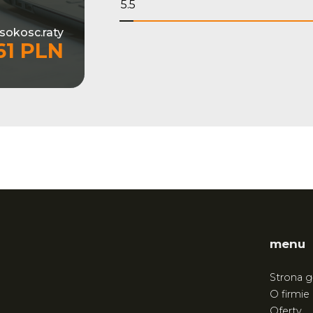
sokosc.raty
61 PLN
menu
Strona 
O firmie
Oferty