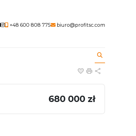
Social link
Social link
+48 600 808 775
biuro@profitsc.com
Dodaj do ulubiony
Drukuj
Udostępnij
680 000 zł