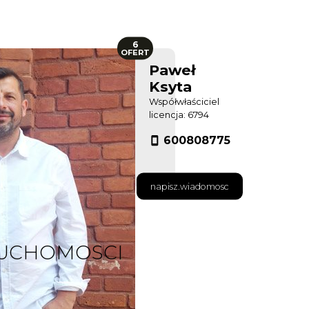
6
OFERT
Paweł
Ksyta
Współwłaściciel
licencja: 6794
600808775
napisz.wiadomosc
RUCHOMOSCI
ŁKA- GÓRNA/KOLUMNY