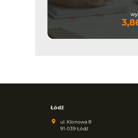
wy
3,8
Łódź
ul. Klonowa 8
91-039 Łódź