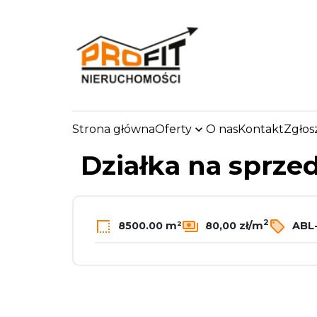
Strona główna
Oferty
O nas
Kontakt
Zgłos
strona.glowna
Oferty
Działki
Sprzedaż
Łó
Działka na sprze
2
8500.00 m²
80,00 zł/m
ABL