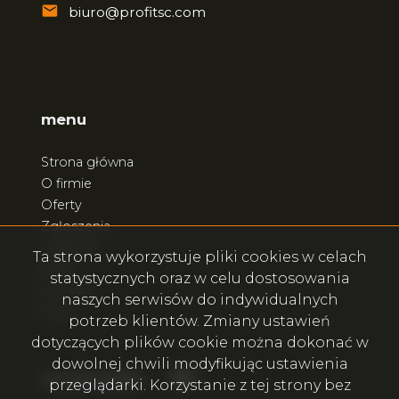
biuro@profitsc.com
menu
Strona główna
O firmie
Oferty
Zgłoszenia
Ulubione
Ta strona wykorzystuje pliki cookies w celach
Blog
statystycznych oraz w celu dostosowania
Kontakt
naszych serwisów do indywidualnych
Rodo
potrzeb klientów. Zmiany ustawień
dotyczących plików cookie można dokonać w
dowolnej chwili modyfikując ustawienia
Facebook
Facebook
social.media
przeglądarki. Korzystanie z tej strony bez