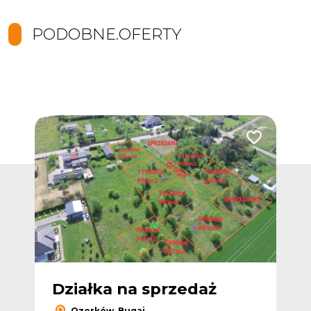
PODOBNE.OFERTY
Dodaj do ulub
Działka na sprzedaż
Ozorków, Bugaj