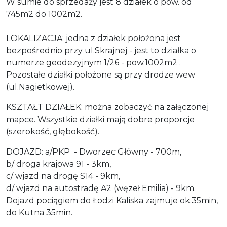
W sumie do sprzedaży jest 8 działek o pow. od
745m2 do 1002m2.
LOKALIZACJA: jedna z działek położona jest
bezpośrednio przy ul.Skrajnej - jest to działka o
numerze geodezyjnym 1/26 - pow.1002m2 .
Pozostałe działki położone są przy drodze wew
(ul.Nagietkowej).
KSZTAŁT DZIAŁEK: można zobaczyć na załączonej
mapce. Wszystkie działki mają dobre proporcje
(szerokość, głębokość).
DOJAZD: a/PKP - Dworzec Główny - 700m,
b/ droga krajowa 91 - 3km,
c/ wjazd na drogę S14 - 9km,
d/ wjazd na autostradę A2 (węzeł Emilia) - 9km.
Dojazd pociągiem do Łodzi Kaliska zajmuje ok.35min,
do Kutna 35min.