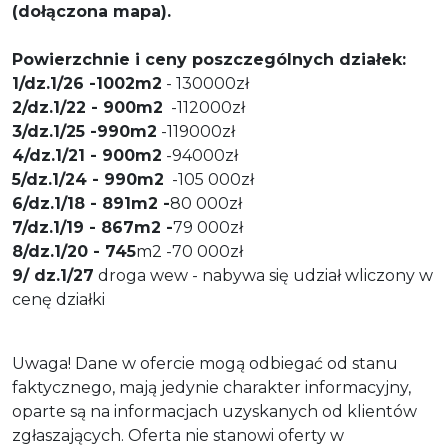
(dołączona mapa).
Powierzchnie i ceny poszczególnych działek:
1
/dz.1/26 -1002m2
- 130000zł
2/dz.1/22 - 900m2
-112000zł
3/dz.1/25 -990m2
-119000zł
4/dz.1/21 - 900m2
-94000zł
5/dz.1/24 - 990m2
-105 000zł
6/dz.1/18 - 891m2
-
80 000zł
7/dz.1/19 - 867m2
-
79 000zł
8/dz.1/20 - 745
m2 -70 000zł
9/ dz.1/2
7
droga wew - nabywa się udział wliczony w
cenę działki
Uwaga! Dane w ofercie mogą odbiegać od stanu
faktycznego, mają jedynie charakter informacyjny,
oparte są na informacjach uzyskanych od klientów
zgłaszających. Oferta nie stanowi oferty w