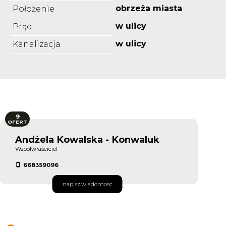
obrzeża miasta
Położenie
w ulicy
Prąd
w ulicy
Kanalizacja
9
OFERT
Andżela Kowalska - Konwaluk
Współwłaściciel
668359096
napisz.wiadomosc