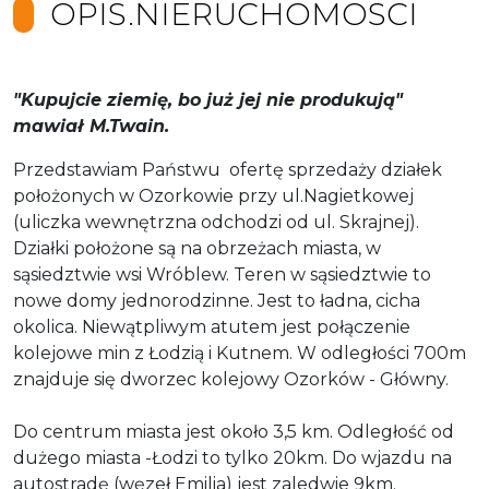
OPIS.NIERUCHOMOSCI
"Kupujcie ziemię, bo już jej nie produkują"
mawiał M.Twain.
Przedstawiam Państwu ofertę sprzedaży działek
położonych w Ozorkowie przy ul.Nagietkowej
(uliczka wewnętrzna odchodzi od ul. Skrajnej).
Działki położone są na obrzeżach miasta, w
sąsiedztwie wsi Wróblew. Teren w sąsiedztwie to
nowe domy jednorodzinne. Jest to ładna, cicha
okolica. Niewątpliwym atutem jest połączenie
kolejowe min z Łodzią i Kutnem. W odległości 700m
znajduje się dworzec kolejowy Ozorków - Główny.
Do centrum miasta jest około 3,5 km. Odległość od
dużego miasta -Łodzi to tylko 20km. Do wjazdu na
autostradę (węzeł Emilia) jest zaledwie 9km.