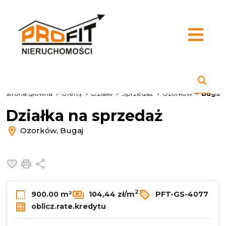
strona.glowna
Oferty
Działki
Sprzedaż
Ozorków
Bugaj
Działka na sprzedaż
Ozorków, Bugaj
Dodaj do ulubionych
Drukuj
Udostępnij
2
900.00 m²
104,44 zł/m
PFT-GS-4077
oblicz.rate.kredytu