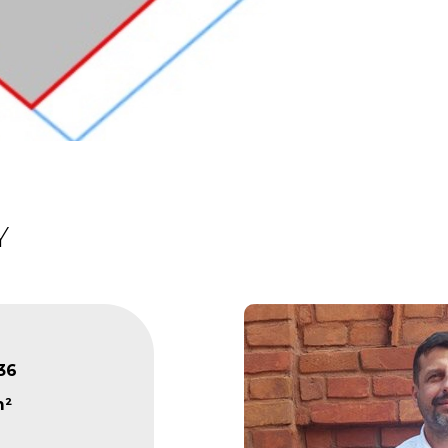
Y
36
m²