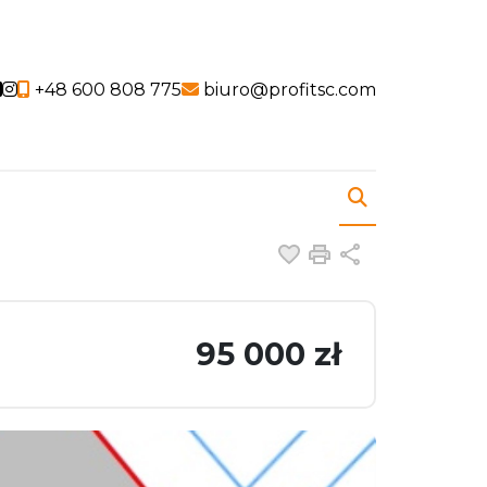
Social link
Social link
+48 600 808 775
biuro@profitsc.com
Dodaj do ulubiony
Drukuj
Udostępnij
95 000 zł