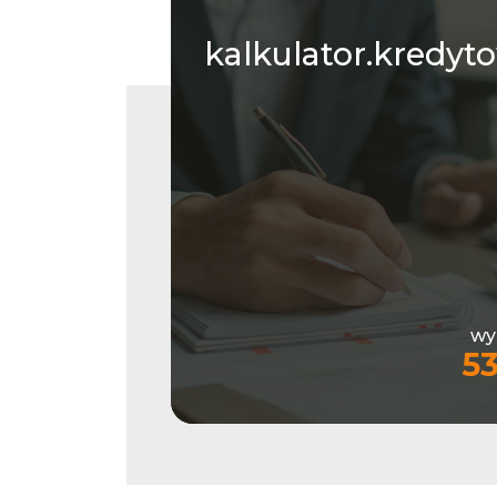
kalkulator.kredyt
wy
5