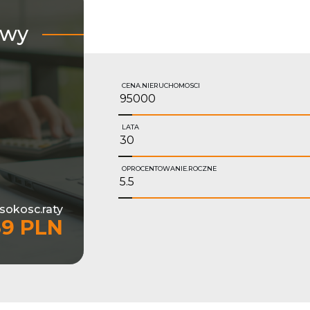
owy
CENA.NIERUCHOMOSCI
LATA
OPROCENTOWANIE.ROCZNE
sokosc.raty
39 PLN