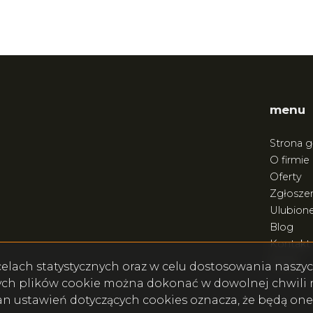
menu
Strona 
O firmie
Oferty
Zgłoszen
Ulubion
Blog
Kontakt
Rodo
w celach statystycznych oraz w celu dostosowania nasz
ych plików cookie można dokonać w dowolnej chwili m
ian ustawień dotyczących cookies oznacza, że będą on