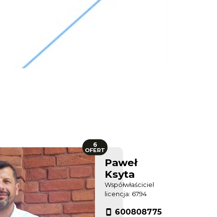
6
OFERT
Paweł
Ksyta
Współwłaściciel
licencja: 6794
600808775