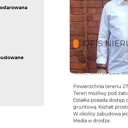
podarowana
OPIS.NIE
abudowane
Atrakcyjna, duża działk
Nowe, 10km od Zduńskie
Powierzchnia terenu 27
Teren możliwy pod zab
Działka posiada dostęp d
gruntową. Kształt prost
W okolicy zabudowa jedn
Media w drodze.