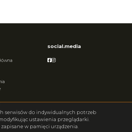
social.media
Facebook
Facebook
główna
ia
e
ych serwisów do indywidualnych potrzeb
odyfikując ustawienia przeglądarki.
e zapisane w pamięci urządzenia.