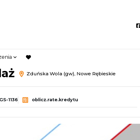
zenia
ńska Wola (gw)
Nowe Rębieskie
favorite
daż
Zduńska Wola (gw), Nowe Rębieskie
GS-1136
oblicz.rate.kredytu