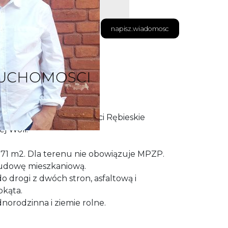
napisz.wiadomosc
RUCHOMOSCI
a w spokojnej miejscowości Rębieskie
j Woli.
71 m2. Dla terenu nie obowiązuje MPZP.
udowę mieszkaniową.
o drogi z dwóch stron, asfaltową i
okąta.
orodzinna i ziemie rolne.