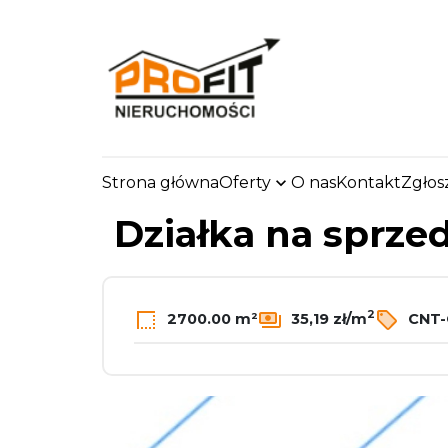
Strona główna
Oferty
O nas
Kontakt
Zgłos
strona.glowna
Oferty
Działki
Sprzedaż
Zdu
Działka na sprze
2
2700.00 m²
35,19 zł/m
CNT-