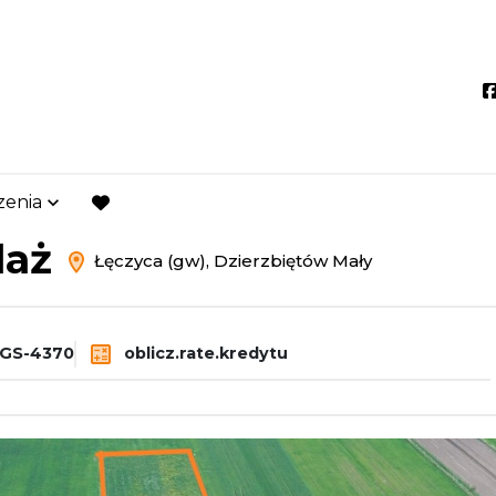
zenia
zyca (gw)
Dzierzbiętów Mały
favorite
daż
Łęczyca (gw), Dzierzbiętów Mały
GS-4370
oblicz.rate.kredytu