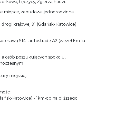
orkowa, Łęczycy, Zgierza, Łodzi.
che miejsce, zabudowa jednorodzinna.
d drogi krajowej 91 (Gdańsk- Katowice)
resową S14 i autostradę A2 (węzeł Emilia
 dla osób poszukujących spokoju,
ednoczesnym
ury miejskiej.
mości:
Gdańsk-Katowice) - 1km-do najbliższego