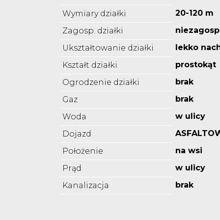
20-120 m
Wymiary działki
niezagos
Zagosp. działki
lekko nac
Ukształtowanie działki
prostokąt
Kształt działki
brak
Ogrodzenie działki
brak
Gaz
w ulicy
Woda
ASFALTO
Dojazd
na wsi
Położenie
w ulicy
Prąd
brak
Kanalizacja