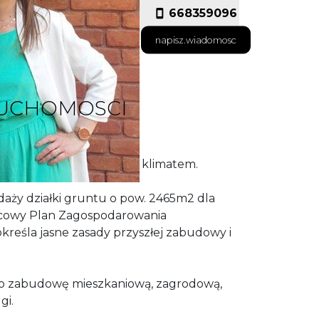
668359096
napisz.wiadomosc
RUCHOMOSCI
a pod miastem z wiejskim klimatem.
daży działki gruntu o pow. 2465m2 dla
scowy Plan Zagospodarowania
kreśla jasne zasady przyszłej zabudowy i
no zabudowę mieszkaniową, zagrodową,
gi.