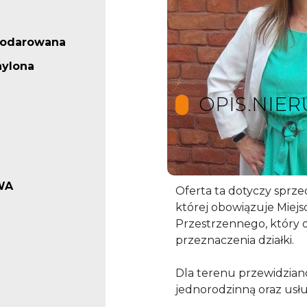
podarowana
hylona
OPIS.NIE
Gradka cenowa!!! Działk
WA
Oferta ta dotyczy sprze
której obowiązuje Miej
Przestrzennego, który o
przeznaczenia działki.
Dla terenu przewidzia
jednorodzinną oraz usłu