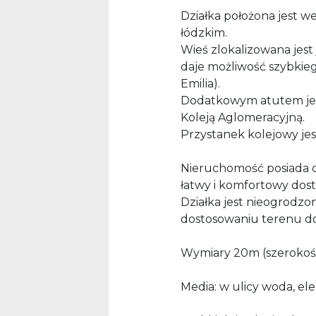
Działka położona jest w
łódzkim.
Wieś zlokalizowana jest
daje możliwość szybkie
Emilia).
Dodatkowym atutem jes
Koleją Aglomeracyjną.
Przystanek kolejowy je
Nieruchomość posiada d
łatwy i komfortowy dost
Działka jest nieogrodzon
dostosowaniu terenu do
Wymiary 20m (szerokość
Media: w ulicy woda, el