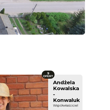
9
OFERT
Andżela
Kowalska
-
Konwaluk
Współwłaściciel