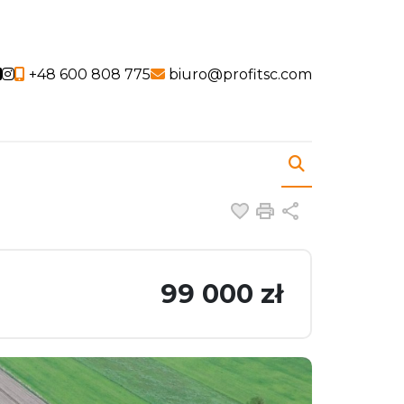
Social link
Social link
+48 600 808 775
biuro@profitsc.com
Dodaj do ulubiony
Drukuj
Udostępnij
99 000 zł