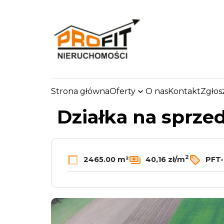
Strona główna
Oferty
O nas
Kontakt
Zgłos
strona.glowna
Oferty
Działki
Sprzedaż
Łęc
Działka na sprze
2
2465.00 m²
40,16 zł/m
PFT-