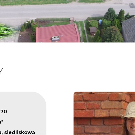
Y
370
m²
, siedliskowa