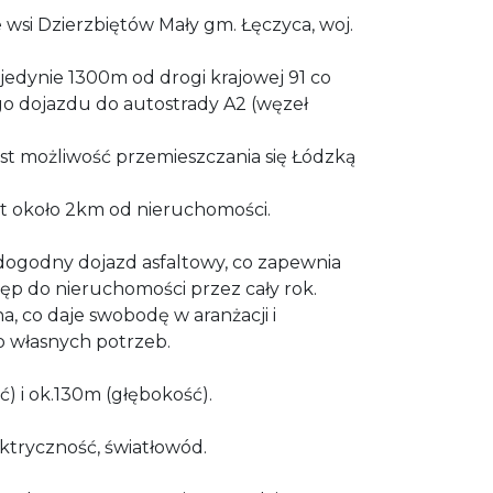
e wsi Dzierzbiętów Mały gm. Łęczyca, woj.
 jedynie 1300m od drogi krajowej 91 co
go dojazdu do autostrady A2 (węzeł
t możliwość przemieszczania się Łódzką
st około 2km od nieruchomości.
ogodny dojazd asfaltowy, co zapewnia
ęp do nieruchomości przez cały rok.
a, co daje swobodę w aranżacji i
 własnych potrzeb.
) i ok.130m (głębokość).
ektryczność, światłowód.