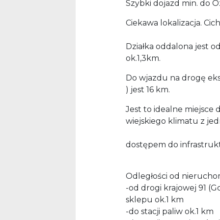
Szybki dojazd min. do Oz
Ciekawa lokalizacja. Ci
Działka oddalona jest o
ok.1,3km.
Do wjazdu na drogę eksp
) jest 16 km.
Jest to idealne miejsce
wiejskiego klimatu z j
dostępem do infrastrukt
Odległości od nierucho
-od drogi krajowej 91 (
sklepu ok.1 km
-do stacji paliw ok.1 km