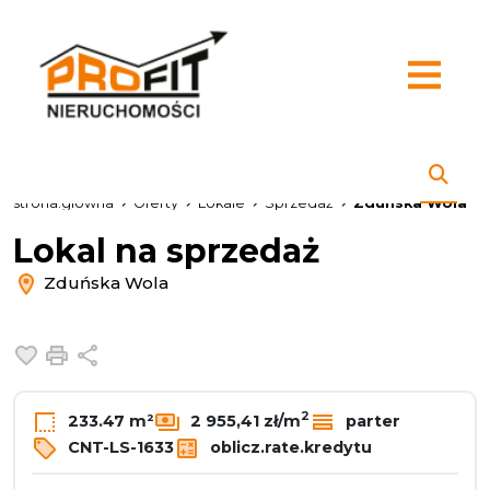
strona.glowna
Oferty
Lokale
Sprzedaż
Zduńska Wola
Lokal na sprzedaż
Zduńska Wola
Dodaj do ulubionych
Drukuj
Udostępnij
2
233.47 m²
2 955,41 zł/m
parter
CNT-LS-1633
oblicz.rate.kredytu