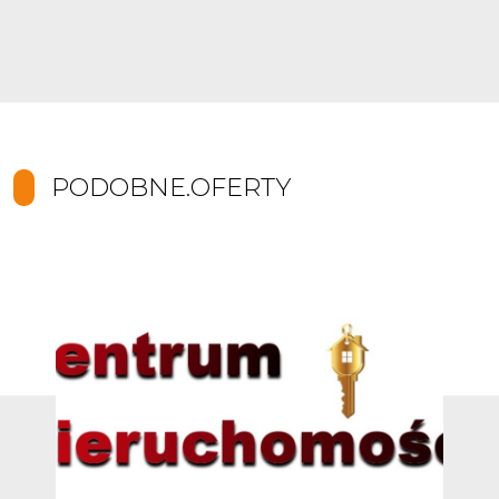
PODOBNE.OFERTY
Dodaj do ulub