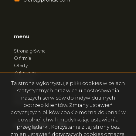
menu
Strona główna
O firmie
Oferty
Zgłoszenia
Ulubione
Ta strona wykorzystuje pliki cookies w celach
Blog
statystycznych oraz w celu dostosowania
Kontakt
naszych serwisów do indywidualnych
Rodo
potrzeb klientów. Zmiany ustawień
dotyczących plików cookie można dokonać w
dowolnej chwili modyfikując ustawienia
Facebook
Facebook
social.media
przeglądarki. Korzystanie z tej strony bez
zmian ustawień dotyczących cookies oznacza,