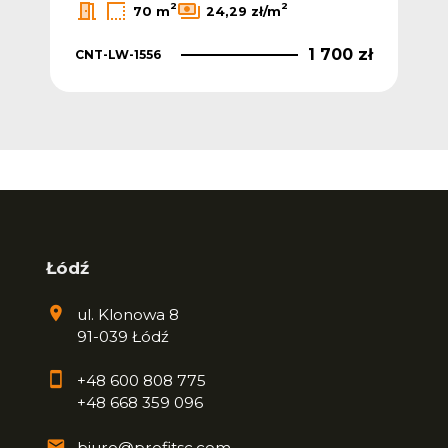
2
2
70 m
24,29 zł/m
1 700 zł
CNT-LW-1556
Łódź
ul. Klonowa 8
91-039 Łódź
+48 600 808 775
+48 668 359 096
biuro@profitsc.com