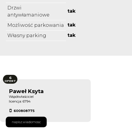
Drzwi
tak
antywłamaniowe
tak
Możliwość parkowania
tak
Własny parking
6
OFERT
Paweł Ksyta
Współwłaściciel
licencja: 6794
600808775
napisz.wiadomosc