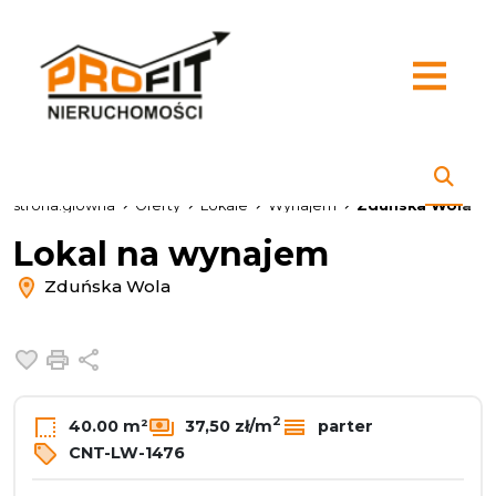
strona.glowna
Oferty
Lokale
Wynajem
Zduńska Wola
Lokal na wynajem
Zduńska Wola
Dodaj do ulubionych
Drukuj
Udostępnij
2
40.00 m²
37,50 zł/m
parter
CNT-LW-1476