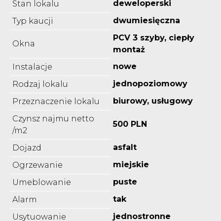
deweloperski
Stan lokalu
dwumiesięczna
Typ kaucji
PCV 3 szyby, ciepły
Okna
montaż
nowe
Instalacje
jednopoziomowy
Rodzaj lokalu
biurowy, usługowy
Przeznaczenie lokalu
Czynsz najmu netto
500 PLN
/m2
asfalt
Dojazd
miejskie
Ogrzewanie
puste
Umeblowanie
tak
Alarm
jednostronne
Usytuowanie