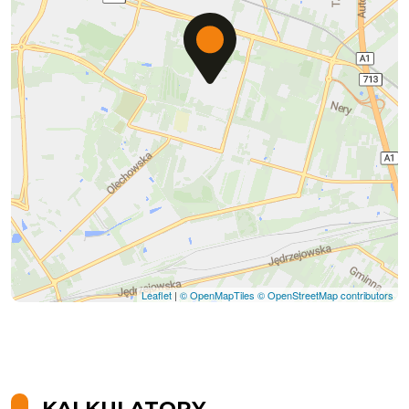
Leaflet
|
© OpenMapTiles
© OpenStreetMap contributors
KALKULATORY