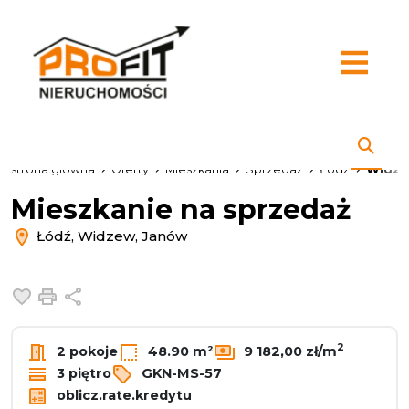
strona.glowna
Oferty
Mieszkania
Sprzedaż
Łódź
Widz
Mieszkanie na sprzedaż
Łódź, Widzew, Janów
Dodaj do ulubionych
Drukuj
Udostępnij
2
2 pokoje
48.90 m²
9 182,00 zł/m
3 piętro
GKN-MS-57
oblicz.rate.kredytu