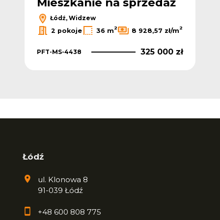
Mieszkanie na sprzedaż
Łódź, Widzew
2
2
2 pokoje
36 m
8 928,57 zł/m
325 000 zł
PFT-MS-4438
Łódź
ul. Klonowa 8
91-039 Łódź
+48 600 808 775