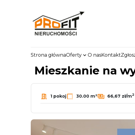
Strona główna
Oferty
O nas
Kontakt
Zgłos
strona.glowna
Oferty
Mieszkania
Wynajem
Mieszkanie na 
2
1 pokoj
30.00 m²
66,67 zł/m