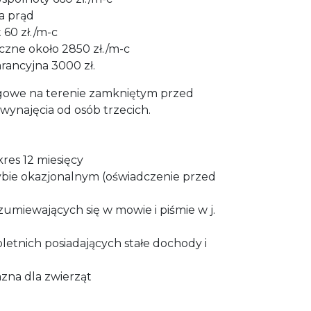
a prąd
60 zł./m-c
ęczne około 2850 zł./m-c
rancyjna 3000 zł.
gowe na terenie zamkniętym przed
ynajęcia od osób trzecich.
es 12 miesięcy
ie okazjonalnym (oświadczenie przed
miewających się w mowie i piśmie w j.
etnich posiadających stałe dochody i
jazna dla zwierząt