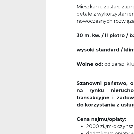
Mieszkanie zostało zapr
detale z wykorzystaniem
nowoczesnych rozwiązań
30 m. kw. / II piętro / 
wysoki standard / kli
Wolne od:
od zaraz, kl
Szanowni państwo, o
na rynku nieruch
transakcyjne i zadow
do korzystania z usług
Cena najmu/opłaty:
2000 zł./m-c czyns
dodatkowo opłaty w