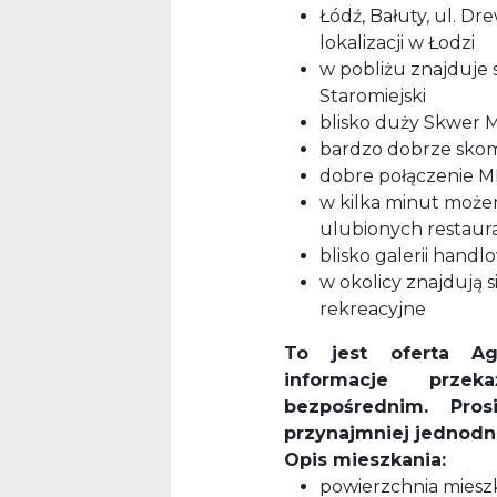
Łódź, Bałuty, ul. D
lokalizacji w Łodzi
w pobliżu znajduje 
Staromiejski
blisko duży Skwer Mi
bardzo dobrze skom
dobre połączenie MP
w kilka minut może
ulubionych restaurac
blisko galerii hand
w okolicy znajdują s
rekreacyjne
To jest oferta Ag
informacje prze
bezpośrednim. Pro
przynajmniej jednod
Opis mieszkania:
powierzchnia mieszka