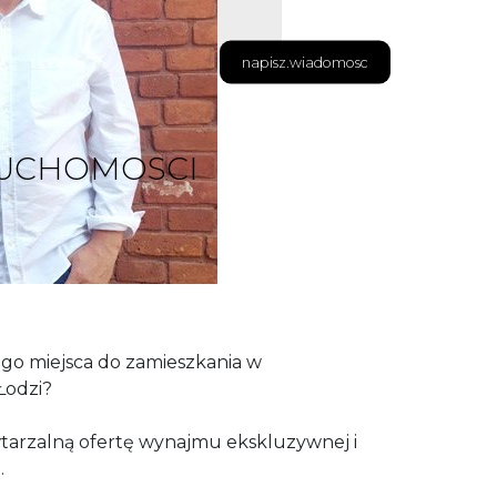
napisz.wiadomosc
RUCHOMOSCI
JI
go miejsca do zamieszkania w
Łodzi?
tarzalną ofertę wynajmu ekskluzywnej i
.