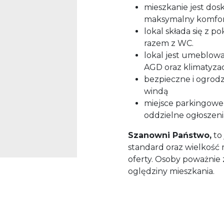
mieszkanie jest do
maksymalny komfor
lokal składa się z 
razem z WC.
lokal jest umeblowa
AGD oraz klimatyza
bezpieczne i ogrod
windą
miejsce parkingowe n
oddzielne ogłosze
Szanowni Państwo,
to 
standard oraz wielkość 
oferty. Osoby poważni
oględziny mieszkania.