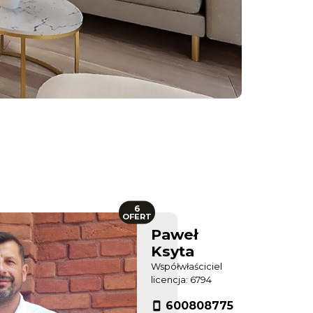
6
OFERT
Paweł
Ksyta
Współwłaściciel
licencja: 6794
600808775