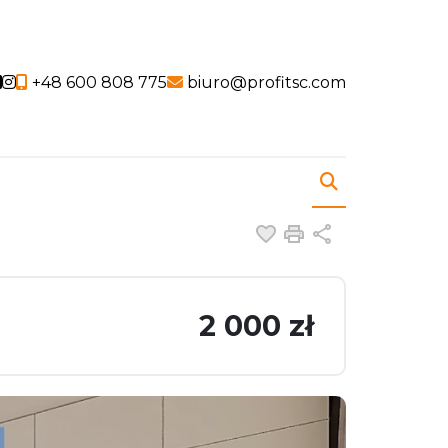
Social link
Social link
+48 600 808 775
biuro@profitsc.com
Dodaj do ulubiony
Drukuj
Udostępnij
2 000 zł