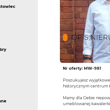
ntowiec
OPIS.NIE
bry
OFERTA W REZERWAC
Nr oferty: MW-981
Poszukujesz wyjątkowe
historycznym centrum 
Mamy dla Ciebie niepow
nne
umeblowanej kawalerki