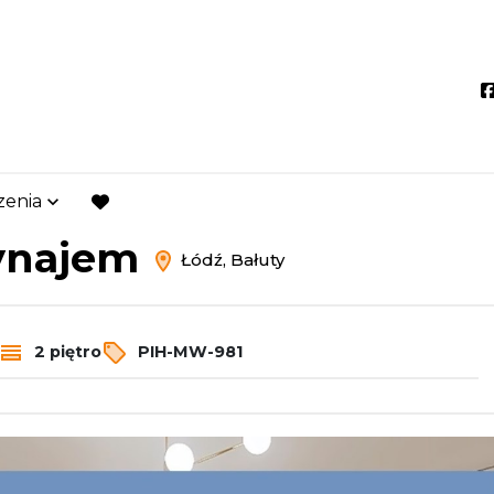
zenia
Łódź
Bałuty
favorite
wynajem
Łódź, Bałuty
2 piętro
PIH-MW-981