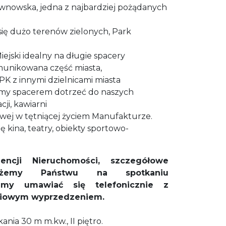
rewnowska, jedna z najbardziej pożądanych
się dużo terenów zielonych, Park
ejski idealny na długie spacery
unikowana część miasta,
K z innymi dzielnicami miasta
my spacerem dotrzeć do naszych
ji, kawiarni
lowej w tętniącej życiem Manufakturze.
ię kina, teatry, obiekty sportowo-
encji Nieruchomości, szczegółowe
każemy Państwu na spotkaniu
simy umawiać się telefonicznie z
niowym wyprzedzeniem.
nia 30 m m.kw., II piętro.