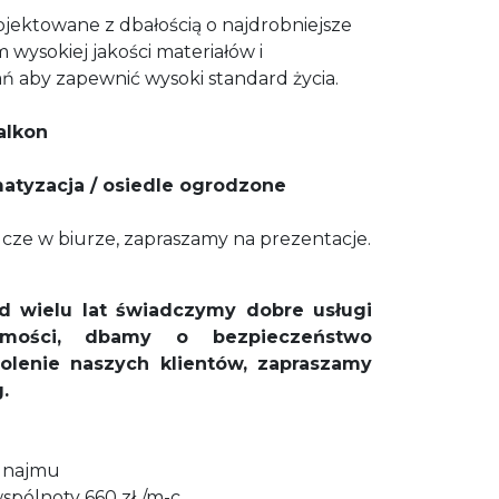
ojektowane z dbałością o najdrobniejsze
 wysokiej jakości materiałów i
 aby zapewnić wysoki standard życia.
balkon
matyzacja / osiedle ogrodzone
ucze w biurze, zapraszamy na prezentacje.
d wielu lat świadczymy dobre usługi
omości, dbamy o bezpieczeństwo
olenie naszych klientów, zapraszam
y
.
z najmu
spólnoty 660 zł./m-c