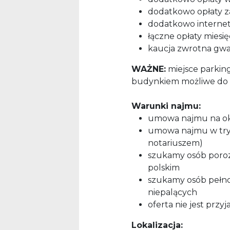
dodatkowo opłaty z
dodatkowo internet 
łączne opłaty miesi
kaucja zwrotna gwa
WAŻNE:
miejsce parkin
budynkiem możliwe do w
Warunki najmu:
umowa najmu na okr
umowa najmu w tryb
notariuszem)
szukamy osób porozu
polskim
szukamy osób pełnol
niepalących
oferta nie jest przy
Lokalizacja: