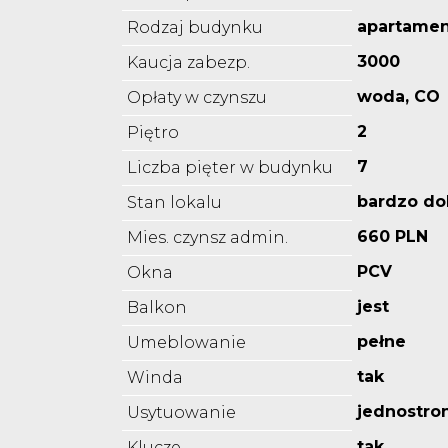
apartame
Rodzaj budynku
3000
Kaucja zabezp.
woda, CO
Opłaty w czynszu
2
Piętro
7
Liczba pięter w budynku
bardzo do
Stan lokalu
660 PLN
Mies. czynsz admin.
PCV
Okna
jest
Balkon
pełne
Umeblowanie
tak
Winda
jednostro
Usytuowanie
tak
Klucze