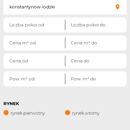
RYNEK
rynek.pierwotny
rynek.wtorny