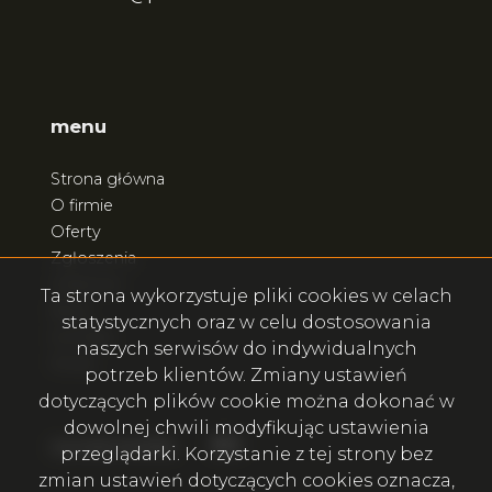
menu
Strona główna
O firmie
Oferty
Zgłoszenia
Ulubione
Ta strona wykorzystuje pliki cookies w celach
Blog
statystycznych oraz w celu dostosowania
Kontakt
naszych serwisów do indywidualnych
Rodo
potrzeb klientów. Zmiany ustawień
dotyczących plików cookie można dokonać w
dowolnej chwili modyfikując ustawienia
Facebook
Facebook
social.media
przeglądarki. Korzystanie z tej strony bez
zmian ustawień dotyczących cookies oznacza,