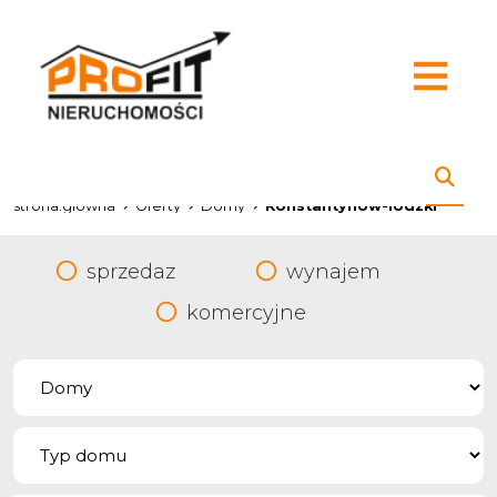
strona.glowna
Oferty
Domy
Konstantynow-lodzki
sprzedaz
wynajem
komercyjne