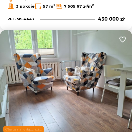
2
2
3 pokoje
57 m
7 505,67 zł/m
430 000 zł
PFT-MS-4443
Dodaj
Oferta na wyłączność