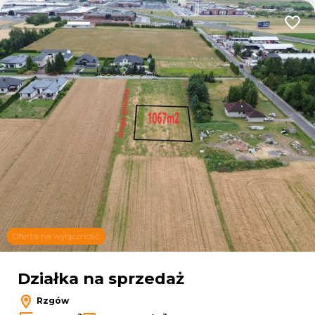
Dodaj
Oferta na wyłączność
Działka na sprzedaż
Rzgów