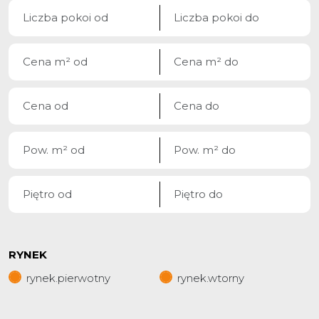
RYNEK
rynek.pierwotny
rynek.wtorny