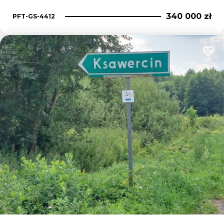
340 000 zł
PFT-GS-4412
Dodaj