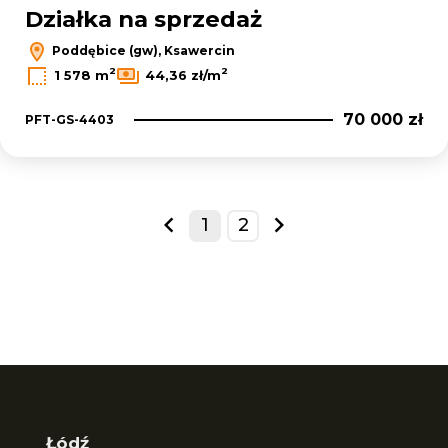
Działka na sprzedaż
Poddębice (gw), Ksawercin
2
2
1 578 m
44,36 zł/m
70 000 zł
PFT-GS-4403
1
2
prev
next
Łódź