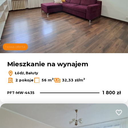
Nowa oferta
Mieszkanie na wynajem
Łódź, Bałuty
2
2
2 pokoje
56 m
32,33 zł/m
1 800 zł
PFT-MW-4435
Dodaj