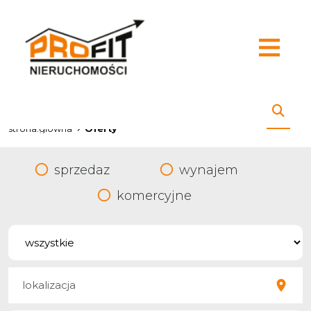
strona.glowna
Oferty
sprzedaz
wynajem
komercyjne