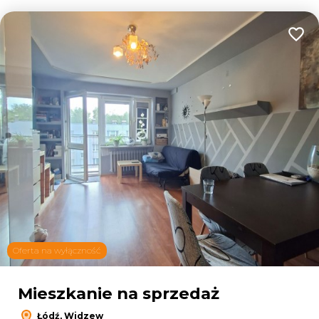
Dodaj
Oferta na wyłączność
Mieszkanie na sprzedaż
Łódź, Widzew