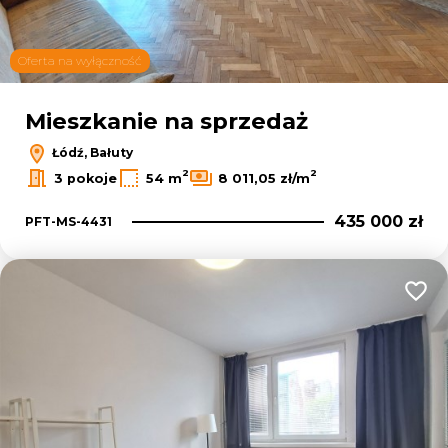
Oferta na wyłączność
Mieszkanie na sprzedaż
Łódź, Bałuty
2
2
3 pokoje
54 m
8 011,05 zł/m
435 000 zł
PFT-MS-4431
Dodaj