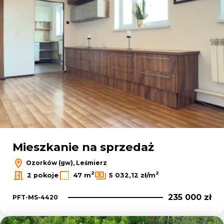
Mieszkanie na sprzedaż
Ozorków (gw), Leśmierz
2
2
2 pokoje
47 m
5 032,12 zł/m
235 000 zł
PFT-MS-4420