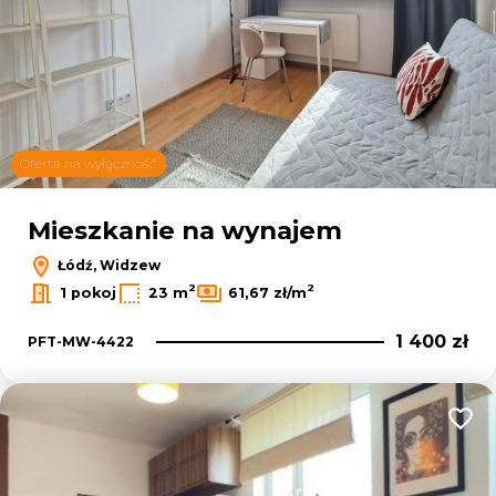
Oferta na wyłączność
Mieszkanie na wynajem
Łódź, Widzew
2
2
1 pokoj
23 m
61,67 zł/m
1 400 zł
PFT-MW-4422
Dodaj