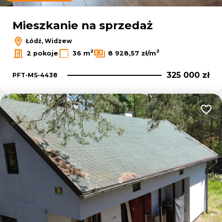
Mieszkanie na sprzedaż
Łódź, Widzew
2
2
2 pokoje
36 m
8 928,57 zł/m
325 000 zł
PFT-MS-4438
Dodaj