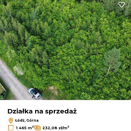
Dodaj
Działka na sprzedaż
Łódź, Górna
2
2
1 465 m
232,08 zł/m