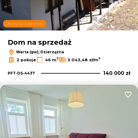
Oferta na wyłączność
Dom na sprzedaż
Warta (gw), Dzierzązna
2
2
2 pokoje
46 m
3 043,48 zł/m
140 000 zł
PFT-DS-4437
Dodaj