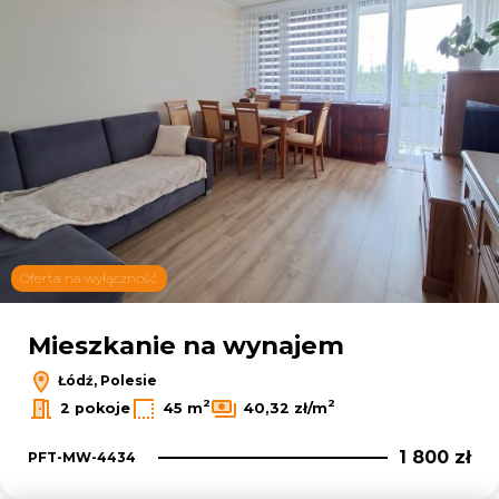
Oferta na wyłączność
Mieszkanie na wynajem
Łódź, Polesie
2
2
2 pokoje
45 m
40,32 zł/m
1 800 zł
PFT-MW-4434