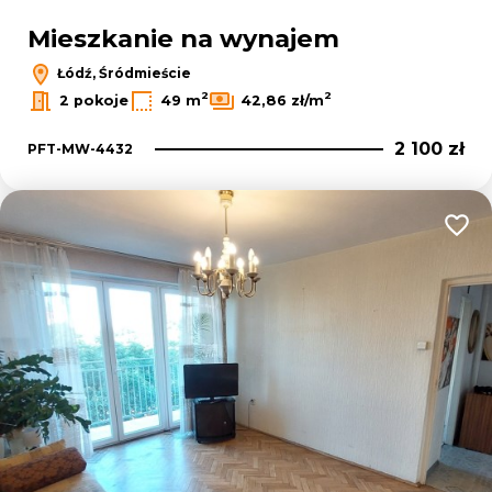
Mieszkanie na wynajem
Łódź, Śródmieście
2
2
2 pokoje
49 m
42,86 zł/m
2 100 zł
PFT-MW-4432
Dodaj