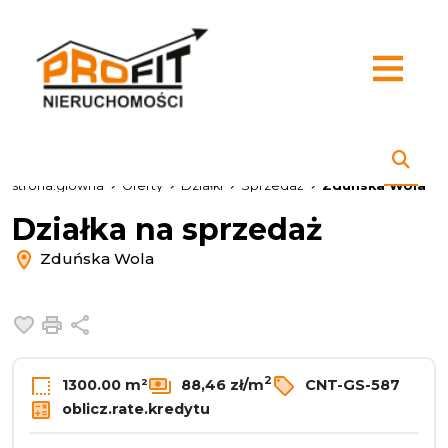
strona.glowna
Oferty
Działki
Sprzedaż
Zduńska Wola
Działka na sprzedaż
Zduńska Wola
Dodaj do ulubionych
Drukuj
Udostępnij
2
1300.00 m²
88,46 zł/m
CNT-GS-587
oblicz.rate.kredytu