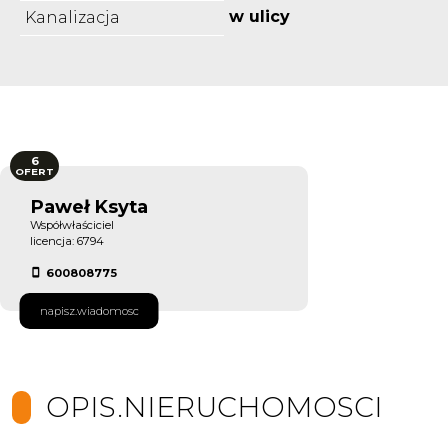
w ulicy
Kanalizacja
6
OFERT
Paweł Ksyta
Współwłaściciel
licencja: 6794
600808775
napisz.wiadomosc
OPIS.NIERUCHOMOSCI