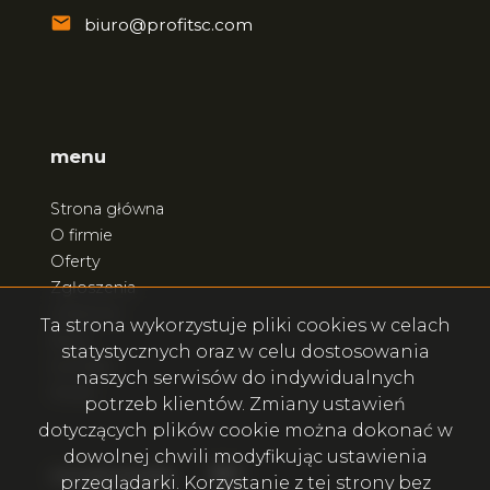
biuro@profitsc.com
menu
Strona główna
O firmie
Oferty
Zgłoszenia
Ulubione
Ta strona wykorzystuje pliki cookies w celach
Blog
statystycznych oraz w celu dostosowania
Kontakt
naszych serwisów do indywidualnych
Rodo
potrzeb klientów. Zmiany ustawień
dotyczących plików cookie można dokonać w
dowolnej chwili modyfikując ustawienia
Facebook
Facebook
social.media
przeglądarki. Korzystanie z tej strony bez