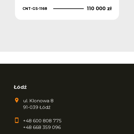
110 000 zł
CNT-GS-1168
 zł
CNT
Łódź
ul. Klonowa 8
91-039 Łódź
+48 600 808 775
+48 668 359 096