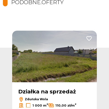
PODOBNE.OFERTY
Dodaj do ulubionych
Dodaj do ulub
Działka na sprzedaż
Zduńska Wola
Dz
2
2
1 000 m
110,00 zł/m