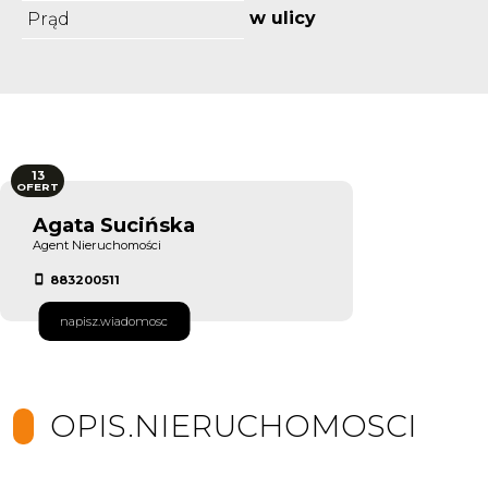
w ulicy
Prąd
13
OFERT
Agata Sucińska
Agent Nieruchomości
883200511
napisz.wiadomosc
OPIS.NIERUCHOMOSCI