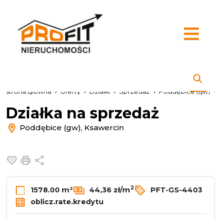
strona.glowna
Oferty
Działki
Sprzedaż
Poddębice (gw)
Działka na sprzedaż
Poddębice (gw), Ksawercin
Dodaj do ulubionych
Drukuj
Udostępnij
2
1578.00 m²
44,36 zł/m
PFT-GS-4403
oblicz.rate.kredytu