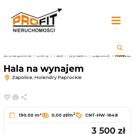
strona.glowna
Oferty
Hale
Wynajem
Zapolice
Holendr
Hala na wynajem
Zapolice, Holendry Paprockie
Dodaj do ulubionych
Drukuj
Udostępnij
2
190.00 m²
0,00 zł/m
CNT-HW-1648
3 500 zł