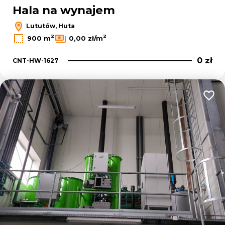
Hala na wynajem
Lututów, Huta
2
2
900 m
0,00 zł/m
0 zł
CNT-HW-1627
Dodaj