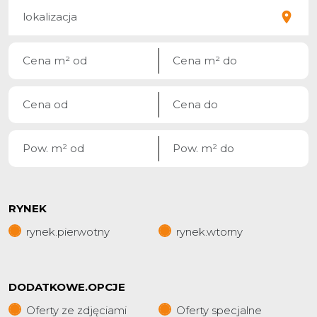
RYNEK
rynek.pierwotny
rynek.wtorny
DODATKOWE.OPCJE
Oferty ze zdjęciami
Oferty specjalne