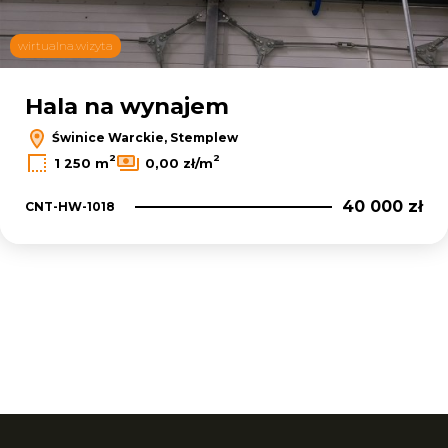
wirtualna.wizyta
Hala na wynajem
Świnice Warckie, Stemplew
2
2
1 250 m
0,00 zł/m
40 000 zł
CNT-HW-1018