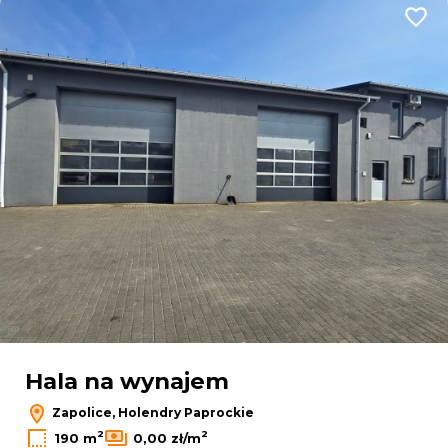
Dodaj
Leaflet
|
© OpenMapTiles
© OpenStreetMap contributors
Hala na wynajem
Zapolice, Holendry Paprockie
2
2
190 m
0,00 zł/m