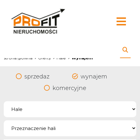
strona.glowna
Oferty
Hale
Wynajem
sprzedaz
wynajem
komercyjne