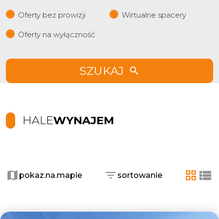
Oferty bez prowizji
Wirtualne spacery
Oferty na wyłączność
SZUKAJ
HALE
WYNAJEM
+
−
pokaz.na.mapie
sortowanie
tabela
list