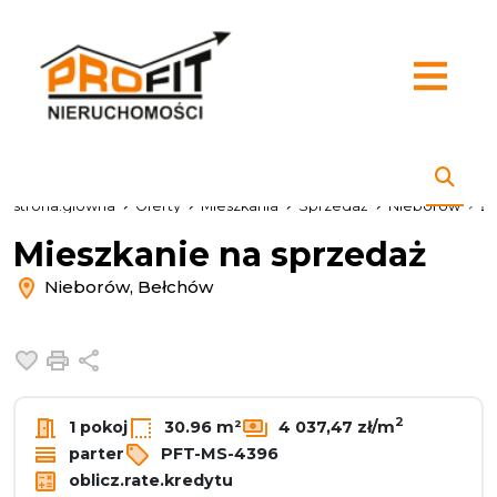
strona.glowna
Oferty
Mieszkania
Sprzedaż
Nieborów
B
Mieszkanie na sprzedaż
Nieborów, Bełchów
Dodaj do ulubionych
Drukuj
Udostępnij
2
1 pokoj
30.96 m²
4 037,47 zł/m
parter
PFT-MS-4396
oblicz.rate.kredytu