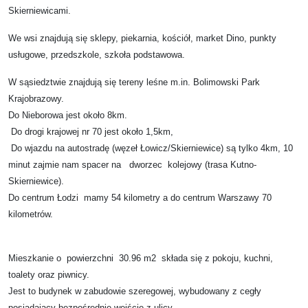
Skierniewicami.
We wsi znajdują się sklepy, piekarnia, kościół, market Dino, punkty
usługowe, przedszkole, szkoła podstawowa.
W sąsiedztwie znajdują się tereny leśne m.in. Bolimowski Park
Krajobrazowy.
Do Nieborowa jest około 8km.
Do drogi krajowej nr 70 jest około 1,5km,
Do wjazdu na autostradę (węzeł Łowicz/Skierniewice) są tylko 4km, 10
minut zajmie nam spacer na dworzec kolejowy (trasa Kutno-
Skierniewice).
Do centrum Łodzi mamy 54 kilometry a do centrum Warszawy 70
kilometrów.
Mieszkanie o powierzchni 30.96 m2 składa się z pokoju, kuchni,
toalety oraz piwnicy.
Jest to budynek w zabudowie szeregowej, wybudowany z cegły
posiadający bezpośrednie wejście z ulicy.