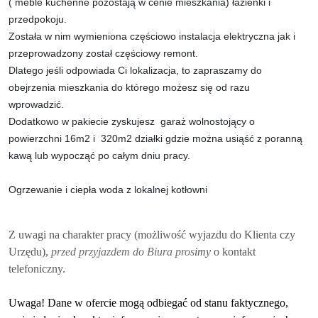
( meble kuchenne pozostają w cenie mieszkania) łazienki i
przedpokoju.
Została w nim wymieniona częściowo instalacja elektryczna jak i
przeprowadzony został częściowy remont.
Dlatego jeśli odpowiada Ci lokalizacja, to zapraszamy do
obejrzenia mieszkania do którego możesz się od razu
wprowadzić.
Dodatkowo w pakiecie zyskujesz garaż wolnostojący o
powierzchni 16m2 i 320m2 działki gdzie można usiąść z poranną
kawą lub wypocząć po całym dniu pracy.
Ogrzewanie i ciepła woda z lokalnej kotłowni
Z uwagi na charakter pracy (możliwość wyjazdu do Klienta czy
Urzędu),
przed przyjazdem do Biura pros
imy
o kontakt
telefoniczny.
Uwaga! Dane w ofercie mogą odbiegać od stanu faktycznego,