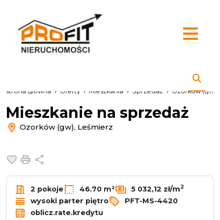
strona.glowna
Oferty
Mieszkania
Sprzedaż
Ozorków (gw)
Mieszkanie na sprzedaż
Ozorków (gw), Leśmierz
Dodaj do ulubionych
Drukuj
Udostępnij
2
2 pokoje
46.70 m²
5 032,12 zł/m
wysoki parter piętro
PFT-MS-4420
oblicz.rate.kredytu