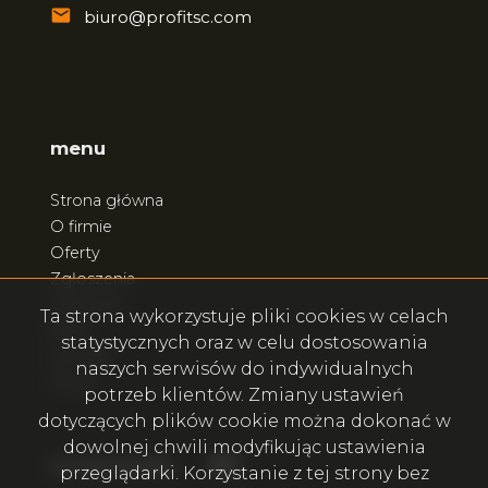
biuro@profitsc.com
menu
Strona główna
O firmie
Oferty
Zgłoszenia
Ulubione
Ta strona wykorzystuje pliki cookies w celach
Blog
statystycznych oraz w celu dostosowania
Kontakt
naszych serwisów do indywidualnych
Rodo
potrzeb klientów. Zmiany ustawień
dotyczących plików cookie można dokonać w
dowolnej chwili modyfikując ustawienia
Facebook
Facebook
social.media
przeglądarki. Korzystanie z tej strony bez