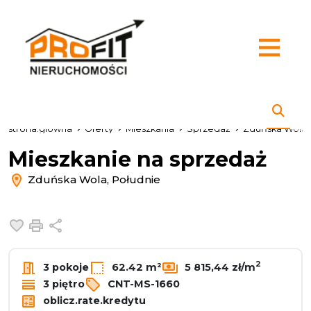
strona.glowna
Oferty
Mieszkania
Sprzedaż
Zduńska Wola
Mieszkanie na sprzedaż
Zduńska Wola, Południe
Dodaj do ulubionych
Drukuj
Udostępnij
2
3 pokoje
62.42 m²
5 815,44 zł/m
3 piętro
CNT-MS-1660
oblicz.rate.kredytu