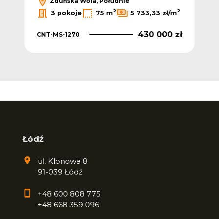
Zduńska Wola, Południe
2
2
2
ł/m
3 pokoje
75 m
5 733,33 zł/m
 zł
430 000 zł
CNT-MS-1270
CNT
Łódź
ul. Klonowa 8
91-039 Łódź
+48 600 808 775
+48 668 359 096