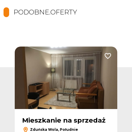
PODOBNE.OFERTY
Dodaj do ulubionych
Dodaj do ulub
ż
Mieszkanie na sprzedaż
M
Zduńska Wola, Południe