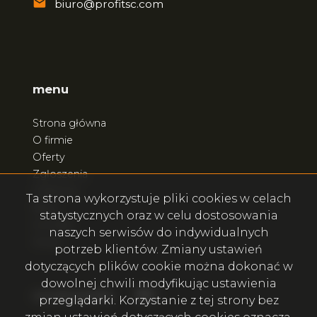
biuro@profitsc.com
menu
Strona główna
O firmie
Oferty
Zgłoszenia
Ulubione
Ta strona wykorzystuje pliki cookies w celach
Blog
statystycznych oraz w celu dostosowania
Kontakt
naszych serwisów do indywidualnych
Rodo
potrzeb klientów. Zmiany ustawień
dotyczących plików cookie można dokonać w
dowolnej chwili modyfikując ustawienia
Facebook
Facebook
social.media
przeglądarki. Korzystanie z tej strony bez