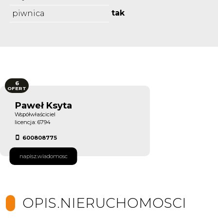
tak
piwnica
6
OFERT
Paweł Ksyta
Współwłaściciel
licencja: 6794
600808775
napisz.wiadomosc
OPIS.NIERUCHOMOSCI