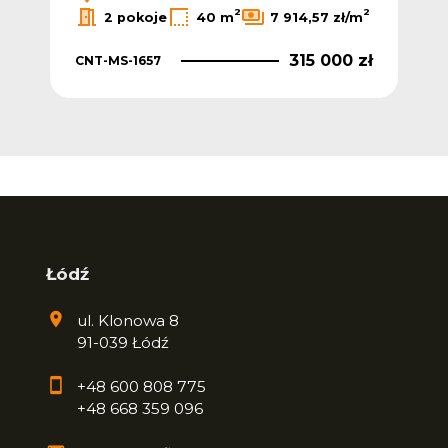
2
2
2
/m
2 pokoje
40 m
7 914,57 zł/m
 zł
315 000 zł
CNT-MS-1657
CNT
Łódź
ul. Klonowa 8
91-039 Łódź
+48 600 808 775
+48 668 359 096