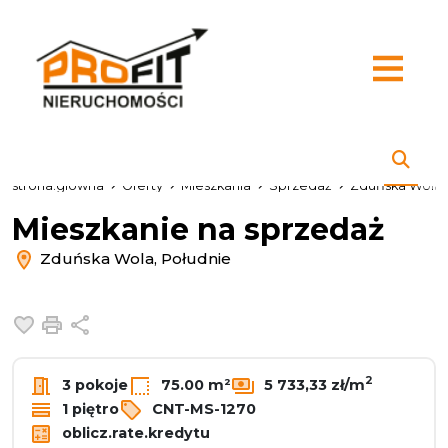
strona.glowna
Oferty
Mieszkania
Sprzedaż
Zduńska Wola
Mieszkanie na sprzedaż
Zduńska Wola, Południe
Dodaj do ulubionych
Drukuj
Udostępnij
2
3 pokoje
75.00 m²
5 733,33 zł/m
1 piętro
CNT-MS-1270
oblicz.rate.kredytu