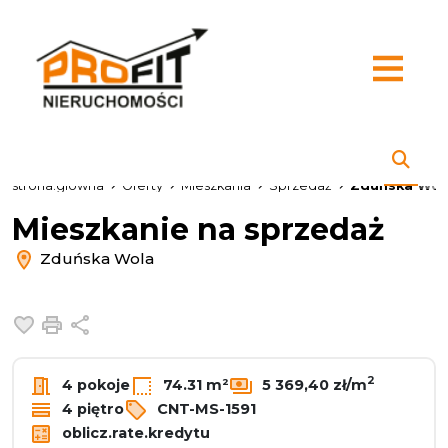
strona.glowna
Oferty
Mieszkania
Sprzedaż
Zduńska Wol
Mieszkanie na sprzedaż
Zduńska Wola
Dodaj do ulubionych
Drukuj
Udostępnij
2
4 pokoje
74.31 m²
5 369,40 zł/m
4 piętro
CNT-MS-1591
oblicz.rate.kredytu