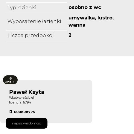
osobno z wc
Typ łazienki
umywalka, lustro,
Wyposażenie łazienki
wanna
2
Liczba przedpokoi
6
OFERT
Paweł Ksyta
Współwłaściciel
licencja: 6794
600808775
napisz.wiadomosc