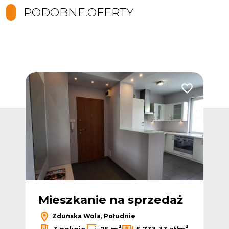
PODOBNE.OFERTY
Dodaj do ulubionych
Dodaj do ulub
ż
Mieszkanie na sprzedaż
M
Zduńska Wola, Południe
2
2
2