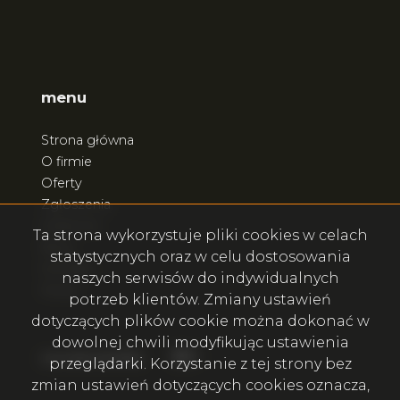
menu
Strona główna
O firmie
Oferty
Zgłoszenia
Ulubione
Ta strona wykorzystuje pliki cookies w celach
Blog
statystycznych oraz w celu dostosowania
Kontakt
naszych serwisów do indywidualnych
Rodo
potrzeb klientów. Zmiany ustawień
dotyczących plików cookie można dokonać w
dowolnej chwili modyfikując ustawienia
Facebook
Facebook
social.media
przeglądarki. Korzystanie z tej strony bez
zmian ustawień dotyczących cookies oznacza,