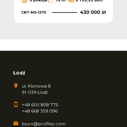
/m
3 pokoje
75 m
5 733,33 zł/m
 zł
430 000 zł
CNT-MS-1270
CNT
Łódź
ul. Klonowa 8
91-039 Łódź
+48 600 808 775
+48 668 359 096
biuro@profitsc.com