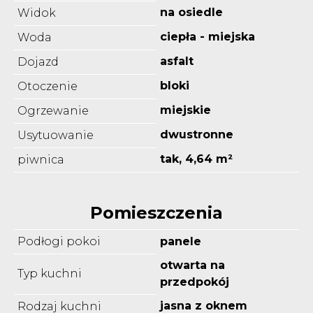
na osiedle
Widok
ciepła - miejska
Woda
asfalt
Dojazd
bloki
Otoczenie
miejskie
Ogrzewanie
dwustronne
Usytuowanie
tak, 4,64 m²
piwnica
Pomieszczenia
Podłogi pokoi
panele
otwarta na
Typ kuchni
przedpokój
jasna z oknem
Rodzaj kuchni