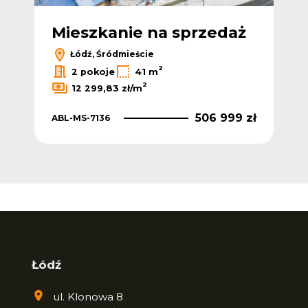
ż
Mieszkanie na sprzedaż
M
Łódź, Śródmieście
2
2 pokoje
41 m
2
12 299,83 zł/m
TO
 zł
506 999 zł
ABL-MS-7136
Łódź
ul. Klonowa 8