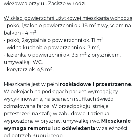
wieżowca przy ul. Zacisze w Łodzi.
W skład powierzchni użytkowej mieszkania wchodzą
:
2
- pokój 1/salon o powierzchni ok. 18 m
z wyjściem na
2
balkon - 4 m
,
2
- pokój 2/sypialnia o powierzchni ok. 11 m
,
2
- widna kuchnia o powierzchni ok. 7 m
,
2
- łazienka o powierzchni ok. 3,5 m
z prysznicem,
umywalką i WC,
2
- korytarz ok. 4,5 m
.
Mieszkanie jest w pełni
rozkładowe i przestrzenne
.
W pokojach na podłogach parkiet wymagający
wycyklinowania, na ścianach i sufitach świeżo
odmalowana farba. W przedpokoju istnieje
przestrzeń na szafę w zabudowie. Łazienka
wyposażona w prysznic, umywalkę i wc.
Mieszkanie
wymaga remontu
lub
odświeżenia
w zależności
od potrzeb Kupującego.