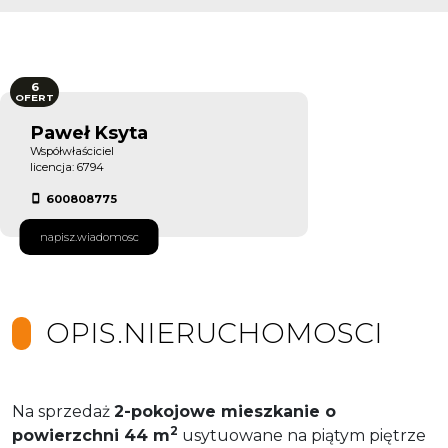
6
OFERT
Paweł Ksyta
Współwłaściciel
licencja: 6794
600808775
napisz.wiadomosc
OPIS.NIERUCHOMOSCI
Na sprzedaż
2-pokojowe mieszkanie o
2
powierzchni 44 m
usytuowane na piątym piętrze