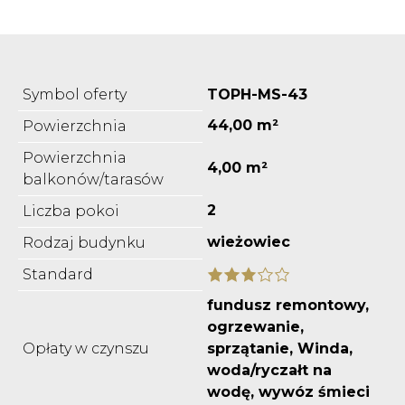
Symbol oferty
TOPH-MS-43
44,00 m²
Powierzchnia
Powierzchnia
4,00 m²
balkonów/tarasów
2
Liczba pokoi
wieżowiec
Rodzaj budynku
Standard
fundusz remontowy,
ogrzewanie,
Opłaty w czynszu
sprzątanie, Winda,
woda/ryczałt na
wodę, wywóz śmieci