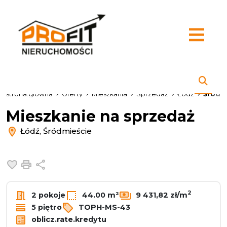
strona.glowna
Oferty
Mieszkania
Sprzedaż
Łódź
Śródm
Mieszkanie na sprzedaż
Łódź, Śródmieście
Dodaj do ulubionych
Drukuj
Udostępnij
2
2 pokoje
44.00 m²
9 431,82 zł/m
5 piętro
TOPH-MS-43
oblicz.rate.kredytu