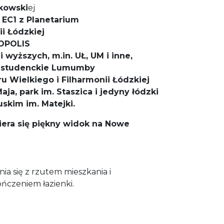
rkowski
ej
EC1 z Planetarium
ii Łódzkiej
OPOLIS
i wyższych, m.in. UŁ, UM i inne,
e studenckie Lumumby
u Wielkiego i Filharmonii Łódzkiej
aja, park im. Staszica i jedyny łódzki
uskim im. Matejki.
iera się piękny widok na Nowe
a się z rzutem mieszkania i
czeniem łazienki.