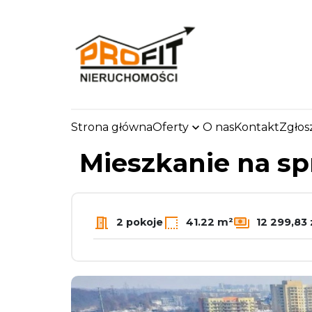
Strona główna
Oferty
O nas
Kontakt
Zgłos
strona.glowna
Oferty
Mieszkania
Sprzedaż
Mieszkanie na s
2 pokoje
41.22 m²
12 299,83 