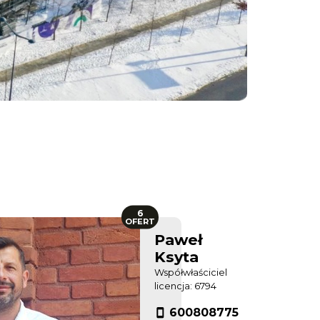
6
OFERT
Paweł
Ksyta
Współwłaściciel
licencja: 6794
600808775