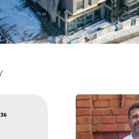
Y
136