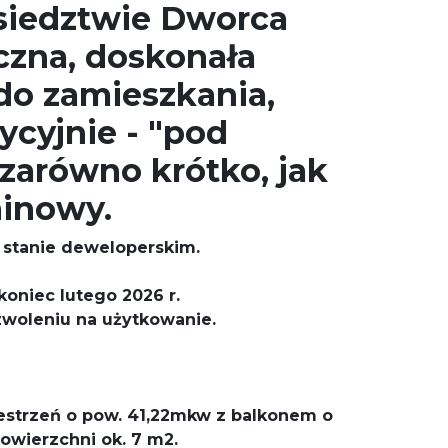
siedztwie Dworca
czna, doskonała
 do zamieszkania,
tycyjnie - "pod
zarówno krótko, jak
minowy.
stanie deweloperskim.
koniec lutego 2026 r.
zwoleniu na użytkowanie.
strzeń o pow. 41,22mkw z balkonem o
wierzchni ok. 7 m2.