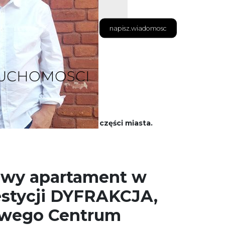
napisz.wiadomosc
RUCHOMOSCI
anie" w najmodniejszej części miasta.
wy apartament w
stycji DYFRAKCJA,
owego Centrum