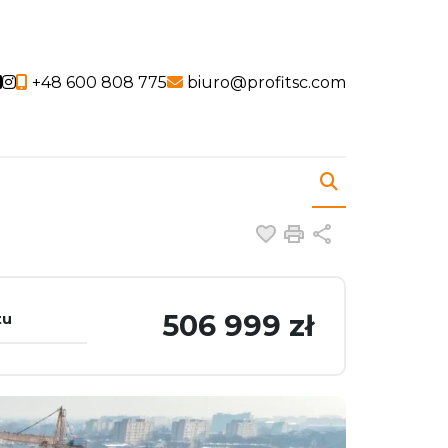
Social link
Social link
+48 600 808 775
biuro@profitsc.com
Dodaj do ulubiony
Drukuj
Udostępnij
506 999 zł
tu