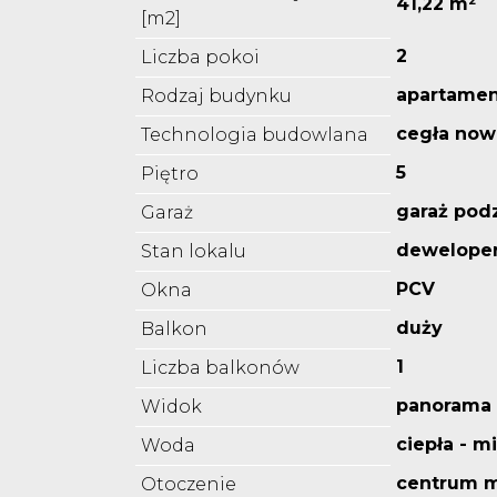
41,22 m²
[m2]
2
Liczba pokoi
apartame
Rodzaj budynku
cegła now
Technologia budowlana
5
Piętro
garaż pod
Garaż
deweloper
Stan lokalu
PCV
Okna
duży
Balkon
1
Liczba balkonów
panorama 
Widok
ciepła - m
Woda
centrum m
Otoczenie