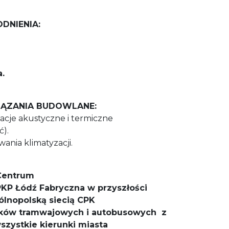
DNIENIA:
.
ĄZANIA BUDOWLANE:
lacje akustyczne i termiczne
).
ania klimatyzacji.
 Centrum
KP Łódź Fabryczna w przyszłości
lnopolską siecią CPK
nków tramwajowych i autobusowych z
zystkie kierunki miasta