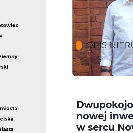
ntowiec
a
OPIS.NIE
ziemny
ski
"Twoje Wymarzone Mieszk
Dwupokojo
miasta
nowej inwe
iejska
w sercu N
iasta