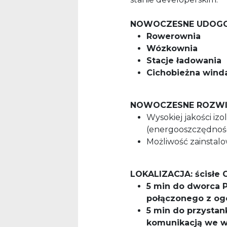
NOWOCZESNE UDOGO
Rowerownia
Wózkownia
Stacje ładowania
Cichobieżna winda
NOWOCZESNE ROZWI
Wysokiej jakości izo
(energooszczędność
Możliwość zainstalow
LOKALIZACJA: ścisłe
5 min do dworca P
połączonego z ogó
5 min do przysta
komunikacją we ws