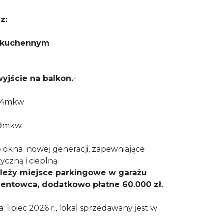
z:
 kuchennym
yjście na balkon.
-
34mkw
9mkw.
okna nowej generacji, zapewniające
akustyczną i cieplną.
leży miejsce parkingowe w garażu
ntowca, dodatkowo płatne 60.000 zł.
 lipiec 2026 r., lokal sprzedawany jest w