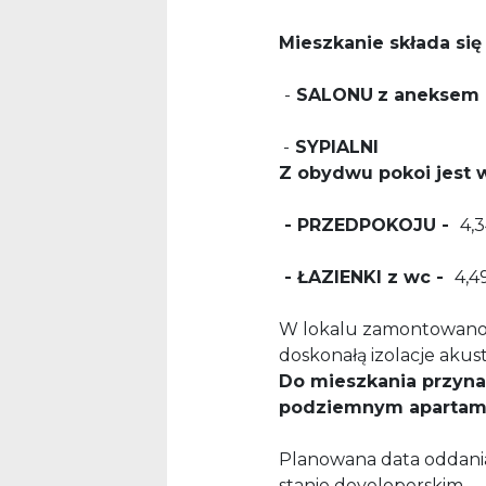
Mieszkanie składa się 
-
SALON
U
z aneksem
-
SYPIALNI
Z obydwu pokoi jest w
- PRZEDPOKOJU -
4,
- ŁAZIENKI z wc -
4,4
W lokalu zamontowano 
doskonałą izolacje 
Do mieszkania przyna
podziemnym apartame
Planowana data oddania:
stanie developerskim.