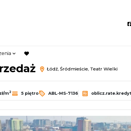
zenia
Łódź
Śródmieście
favorite
przedaż
Łódź, Śródmieście, Teatr Wielki
2
zł/m
5 piętro
ABL-MS-7136
oblicz.rate.kredy