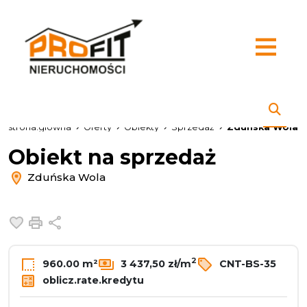
strona.glowna
Oferty
Obiekty
Sprzedaż
Zduńska Wola
Obiekt na sprzedaż
Zduńska Wola
Dodaj do ulubionych
Drukuj
Udostępnij
2
960.00 m²
3 437,50 zł/m
CNT-BS-35
oblicz.rate.kredytu