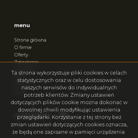
menu
Strona główna
O firmie
Oferty
Zgłoszenia
Ulubione
Ta strona wykorzystuje pliki cookies w celach
Blog
statystycznych oraz w celu dostosowania
Kontakt
naszych serwisów do indywidualnych
Rodo
potrzeb klientów. Zmiany ustawień
dotyczących plików cookie można dokonać w
dowolnej chwili modyfikując ustawienia
Facebook
Facebook
social.media
przeglądarki. Korzystanie z tej strony bez
zmian ustawień dotyczących cookies oznacza,
że będą one zapisane w pamięci urządzenia.