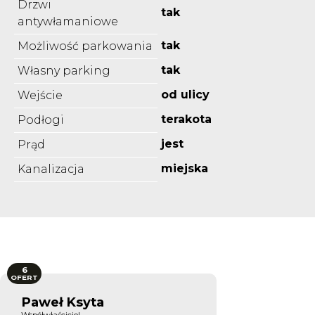
Drzwi
tak
antywłamaniowe
tak
Możliwość parkowania
tak
Własny parking
od ulicy
Wejście
terakota
Podłogi
jest
Prąd
miejska
Kanalizacja
6
OFERT
Paweł Ksyta
Współwłaściciel