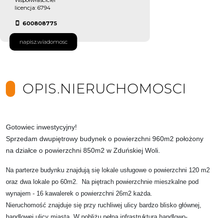
licencja: 6794
600808775
napisz.wiadomosc
OPIS.NIERUCHOMOSCI
Gotowiec inwestycyjny!
Sprzedam dwupiętrowy budynek o powierzchni 960m2 położony
na działce o powierzchni 850m2 w Zduńskiej Woli
.
Na parterze budynku znajdują się lokale usługowe o powierzchni 120 m2
oraz dwa lokale po 60m2. Na piętrach powierzchnie mieszkalne pod
wynajem - 16 kawalerek o powierzchni 26m2 każda.
Nieruchomość znajduje się przy ruchliwej ulicy bardzo blisko głównej,
handlowej ulicy miasta. W pobliżu pełna infrastruktura handlowo-