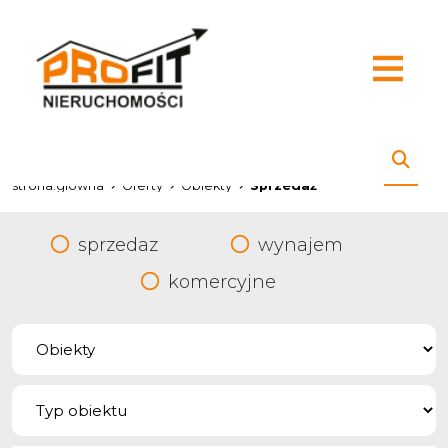
strona.glowna
Oferty
Obiekty
Sprzedaż
sprzedaz
wynajem
komercyjne