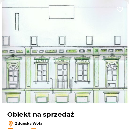
Dodaj
Obiekt na sprzedaż
Zduńska Wola