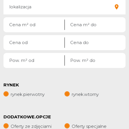
RYNEK
rynek.pierwotny
rynek.wtorny
DODATKOWE.OPCJE
Oferty ze zdjęciami
Oferty specjalne