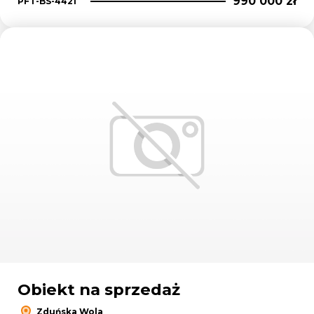
990 000 zł
PFT-BS-4421
Dodaj
Obiekt na sprzedaż
Zduńska Wola