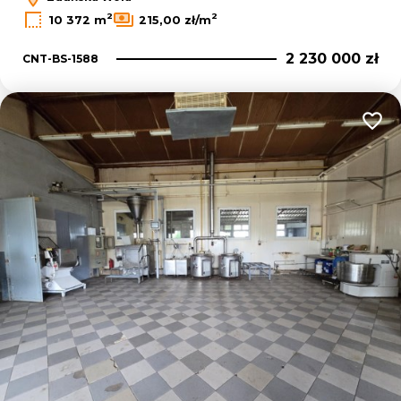
2
2
10 372 m
215,00 zł/m
2 230 000 zł
CNT-BS-1588
Dodaj