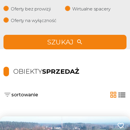
Oferty bez prowizji
Wirtualne spacery
Oferty na wyłączność
SZUKAJ
OBIEKTY
SPRZEDAŻ
sortowanie
tabela
list
Dodaj