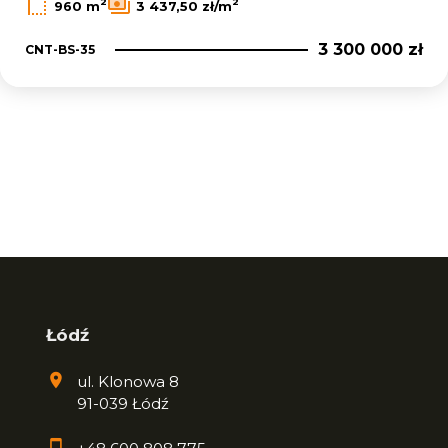
2
2
960 m
3 437,50 zł/m
3 300 000 zł
CNT-BS-35
Łódź
ul. Klonowa 8
91-039 Łódź