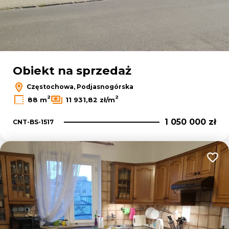
Obiekt na sprzedaż
Częstochowa, Podjasnogórska
2
2
88 m
11 931,82 zł/m
1 050 000 zł
CNT-BS-1517
Dodaj