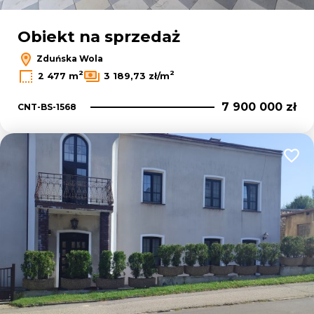
Obiekt na sprzedaż
Zduńska Wola
2
2
2 477 m
3 189,73 zł/m
7 900 000 zł
CNT-BS-1568
Dodaj