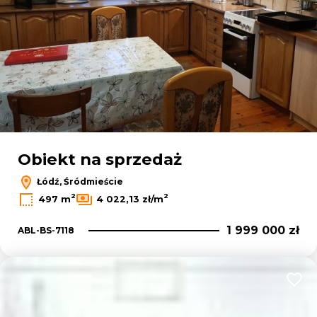
Obiekt na sprzedaż
Łódź, Śródmieście
2
2
497 m
4 022,13 zł/m
1 999 000 zł
ABL-BS-7118
Dodaj