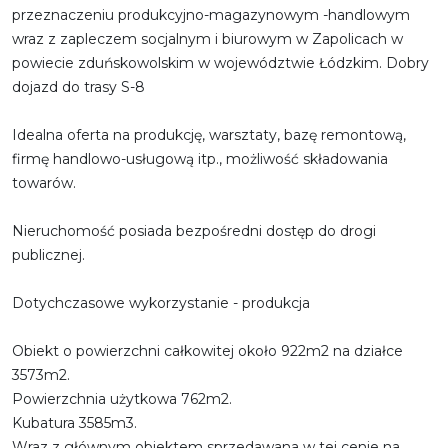
przeznaczeniu produkcyjno-magazynowym -handlowym
wraz z zapleczem socjalnym i biurowym w Zapolicach w
powiecie zduńskowolskim w województwie Łódzkim. Dobry
dojazd do trasy S-8
Idealna oferta na produkcję, warsztaty, bazę remontową,
firmę handlowo-usługową itp., możliwość składowania
towarów.
Nieruchomość posiada bezpośredni dostęp do drogi
publicznej.
Dotychczasowe wykorzystanie - produkcja
Obiekt o powierzchni całkowitej około 922m2 na działce
3573m2.
Powierzchnia użytkowa 762m2.
Kubatura 3585m3.
Wraz z głównym obiektem sprzedawana w tej cenie na