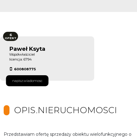
6
OFERT
Paweł Ksyta
Współwłaściciel
licencja: 6794
600808775
napisz.wiadomosc
OPIS.NIERUCHOMOSCI
Przedstawiam ofertę sprzedaży obiektu wielofunkcyjnego o