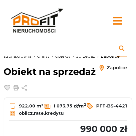
strona.glowna
Oferty
Obiekty
Sprzedaż
Zapolice
Zapolice
Obiekt na sprzedaż
Dodaj do ulubionych
Drukuj
Udostępnij
2
922.00 m²
1 073,75 zł/m
PFT-BS-4421
oblicz.rate.kredytu
990 000 zł