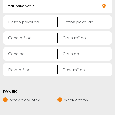
RYNEK
rynek.pierwotny
rynek.wtorny