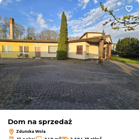
Dodaj
Dom na sprzedaż
Zduńska Wola
2
2