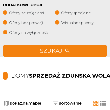
DODATKOWE.OPCJE
Oferty ze zdjęciami
Oferty specjalne
Oferty bez prowizji
Wirtualne spacery
Oferty na wyłączność
SZUKAJ
DOMY
SPRZEDAŻ ZDUNSKA WOL
+
−
pokaz.na.mapie
sortowanie
tabela
list