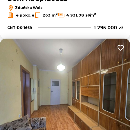
Zduńska Wola
2
2
4 pokoje
263 m
4 931,08 zł/m
1 295 000 zł
CNT-DS-1669
Dodaj