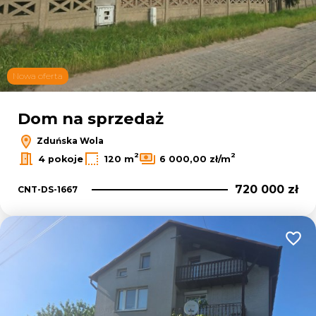
Nowa oferta
Dom na sprzedaż
Zduńska Wola
2
2
4 pokoje
120 m
6 000,00 zł/m
720 000 zł
CNT-DS-1667
Dodaj