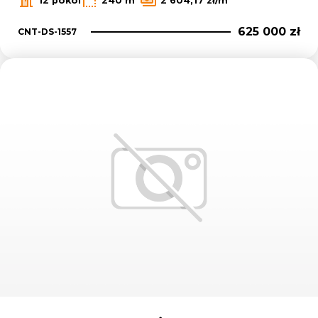
12 pokoi
240 m
2 604,17 zł/m
625 000 zł
CNT-DS-1557
Dodaj