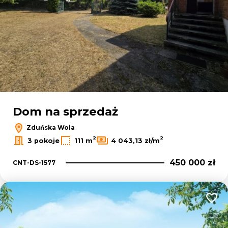
Dom na sprzedaż
Zduńska Wola
2
2
3 pokoje
111 m
4 043,13 zł/m
450 000 zł
CNT-DS-1577
Dodaj