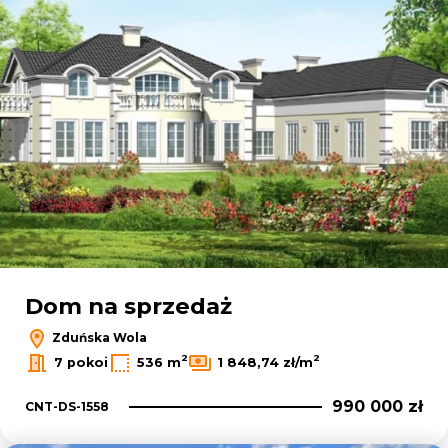
Dom na sprzedaż
Zduńska Wola
2
2
7 pokoi
536 m
1 848,74 zł/m
990 000 zł
CNT-DS-1558