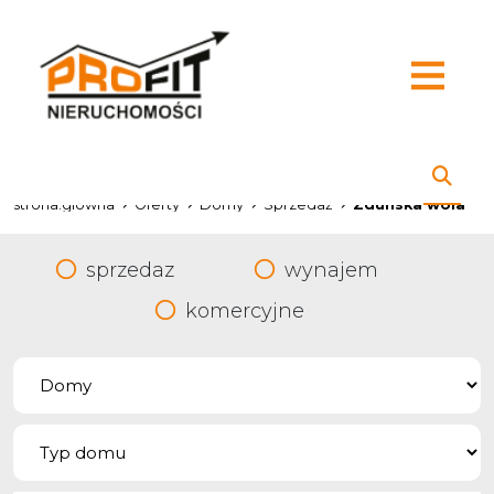
strona.glowna
Oferty
Domy
Sprzedaż
Zdunska wola
sprzedaz
wynajem
komercyjne