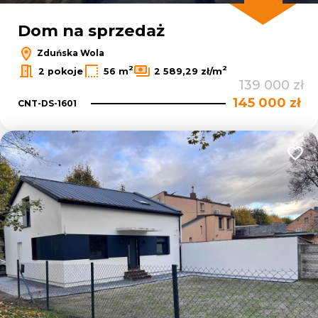
Dom na sprzedaż
Zduńska Wola
2
2
2 pokoje
56 m
2 589,29 zł/m
139 000 zł
145 000 zł
CNT-DS-1601
Dodaj