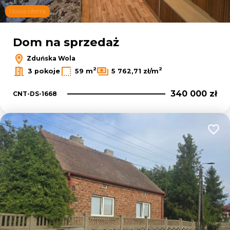
Nowa oferta
Dom na sprzedaż
Zduńska Wola
2
2
3 pokoje
59 m
5 762,71 zł/m
340 000 zł
CNT-DS-1668
Dodaj