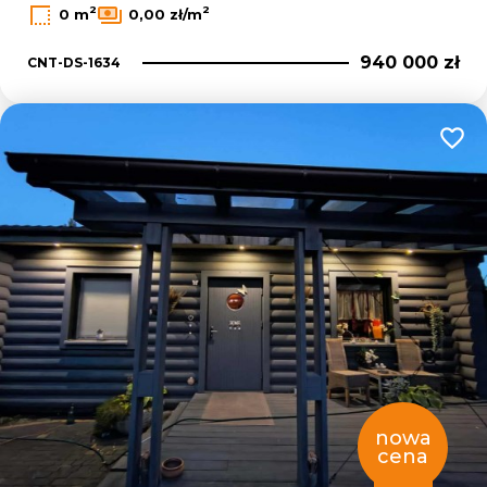
2
2
0 m
0,00 zł/m
940 000 zł
CNT-DS-1634
Dodaj
nowa
cena