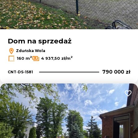
Dom na sprzedaż
Zduńska Wola
2
2
160 m
4 937,50 zł/m
790 000 zł
CNT-DS-1581
Dodaj