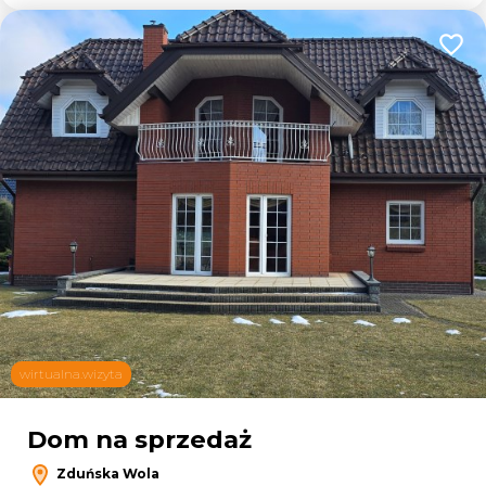
Dodaj
wirtualna.wizyta
Dom na sprzedaż
Zduńska Wola