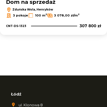
Dom na sprzedaż
Zduńska Wola, Henryków
2
2
3 pokoje
100 m
3 078,00 zł/m
307 800 zł
CNT-DS-1323
Łódź
ul. Klonowa 8